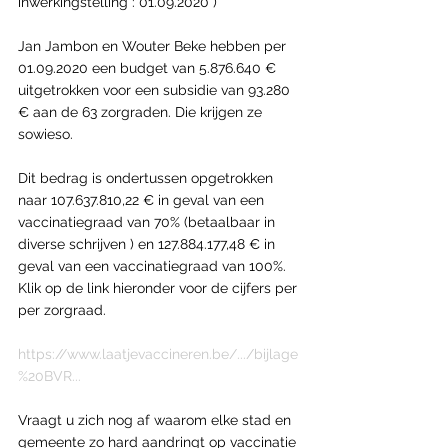
inwerkingstelling : 01.09.2020 )
Jan Jambon en Wouter Beke hebben per 
01.09.2020 een budget van 5.876.640 € 
uitgetrokken voor een subsidie van 93.280 
€ aan de 63 zorgraden. Die krijgen ze 
sowieso.
Dit bedrag is ondertussen opgetrokken 
naar 107.637.810,22 € in geval van een 
vaccinatiegraad van 70% (betaalbaar in 
diverse schrijven ) en 127.884.177,48 € in 
geval van een vaccinatiegraad van 100%. 
Klik op de link hieronder voor de cijfers per 
per zorgraad.
https://www.laatjevaccineren.be/.../bijlage
%20BVR...
Vraagt u zich nog af waarom elke stad en 
gemeente zo hard aandringt op vaccinatie 