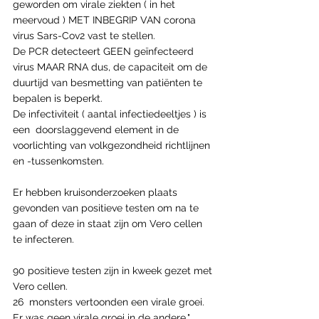
geworden om virale ziekten ( in het 
meervoud ) MET INBEGRIP VAN corona 
virus Sars-Cov2 vast te stellen. 
De PCR detecteert GEEN geïnfecteerd 
virus MAAR RNA dus, de capaciteit om de 
duurtijd van besmetting van patiënten te 
bepalen is beperkt. 
De infectiviteit ( aantal infectiedeeltjes ) is 
een  doorslaggevend element in de 
voorlichting van volkgezondheid richtlijnen 
en -tussenkomsten.
Er hebben kruisonderzoeken plaats 
gevonden van positieve testen om na te 
gaan of deze in staat zijn om Vero cellen 
te infecteren.
90 positieve testen zijn in kweek gezet met 
Vero cellen. 
26  monsters vertoonden een virale groei. 
Er was geen virale groei in de andere."