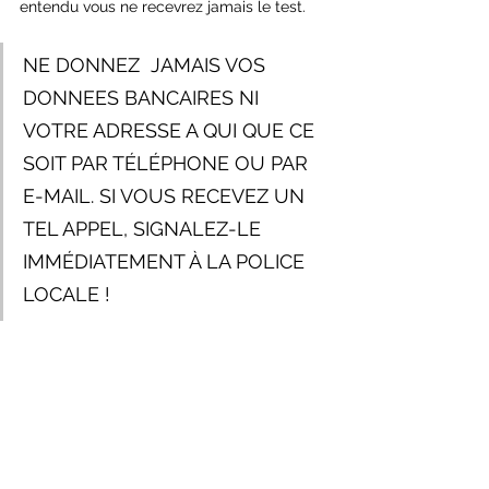
entendu vous ne recevrez jamais le test.
NE DONNEZ  JAMAIS VOS 
DONNEES BANCAIRES NI 
VOTRE ADRESSE A QUI QUE CE 
SOIT PAR TÉLÉPHONE OU PAR 
E-MAIL. SI VOUS RECEVEZ UN 
TEL APPEL, SIGNALEZ-LE 
IMMÉDIATEMENT À LA POLICE 
LOCALE !
Partagez maximalement svp et avertissez 
tous les membres de votre famille, surtout 
les personnes agées qui sont la première 
cible des arnaqueurs.