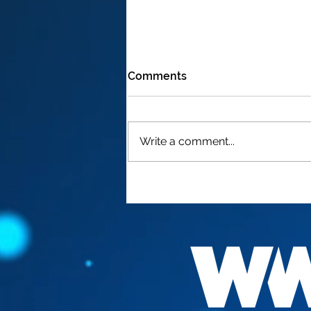
Comments
Write a comment...
FAUCI "THE BEST
VACCINATION HIS TO GET
INFECTED "