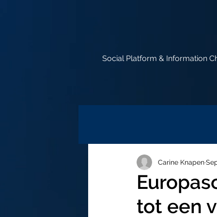
Social Platform & Information C
Carine Knapen
Sep
Europasc
tot een 