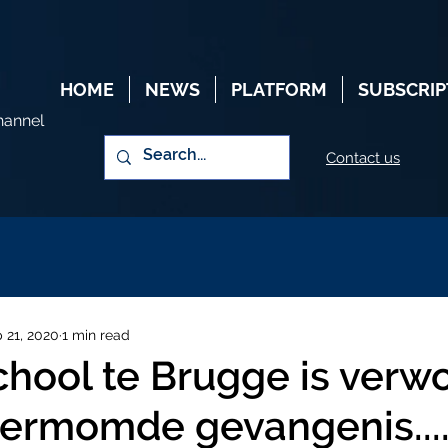
HOME
NEWS
PLATFORM
SUBSCRIP
hannel
Contact us
 21, 2020
1 min read
hool te Brugge is verw
vermomde gevangenis...