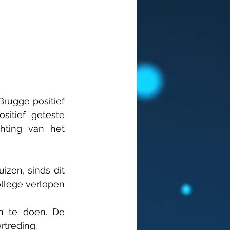
rugge positief 
itief geteste 
hting van het 
zen, sinds dit 
llege verlopen 
 te doen. De 
rtreding. 