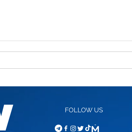
STEVEN VAN GUCHT -
COD
VACCINATION OF
JOU
CHILDREN
FOLLOW US