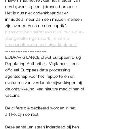
maken  met het feit dat het melden van 
een bijwerking een tijdrovend proces is.  
Het is dus niet ondenkbaar dat er 
inmiddels meer dan een miljoen mensen  
zijn overleden na de coronaprik ".
https://www.ninefornews.nl/ruim-10-000-
sterfgevallen-gemeld-bij-ema-na-
coronaprik-nederland-bijna-koploper/
------------------------
EUDRAVIGILANCE ofwel European Drug 
Regulating Authorities  Vigilance is een 
officieel Europees data processing 
agentschap voor het  rapporteren en 
evalueren van verdachte bijwerkingen bij 
de ontwikkeling  van nieuwe medicijnen of 
vaccins.
De cijfers die geciteerd worden in het 
artikel zijn correct.
Deze aantallen staan inderdaad bij hen 