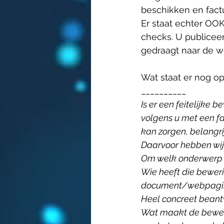
beschikken en factu
Er staat echter OO
checks. U publicee
gedraagt naar de we
Wat staat er nog op
__________
Is er een feitelijke
volgens u met een fa
kan zorgen, belangrij
Daarvoor hebben wij
Om welk onderwerp re
Wie heeft die beweri
document/webpagin
Heel concreet beantw
Wat maakt de beweri