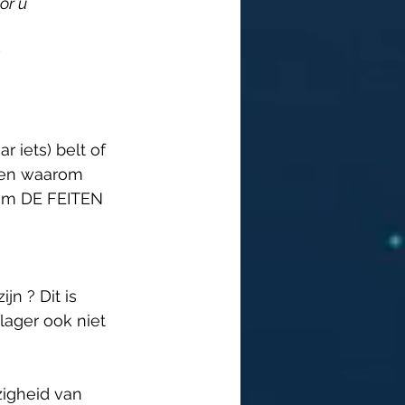
or u 
 
r iets) belt of 
s en waarom 
 om DE FEITEN 
n ? Dit is 
lager ook niet 
igheid van 