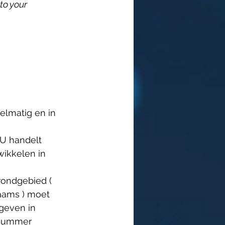
to your 
lmatig en in 
 U handelt 
ikkelen in 
rondgebied ( 
laams ) moet 
geven in 
 nummer 