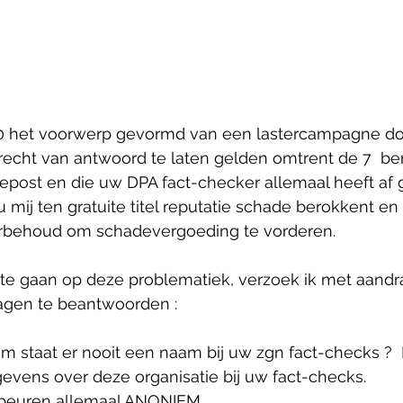
20 het voorwerp gevormd van een lastercampagne do
recht van antwoord te laten gelden omtrent de 7  ber
post en die uw DPA fact-checker allemaal heeft af 
 mij ten gratuite titel reputatie schade berokkent e
oorbehoud om schadevergoeding te vorderen.
n te gaan op deze problematiek, verzoek ik met aand
agen te beantwoorden :
 staat er nooit een naam bij uw zgn fact-checks ?  
evens over deze organisatie bij uw fact-checks.
beuren allemaal ANONIEM. 