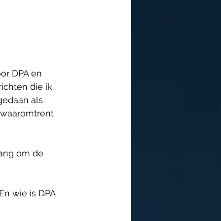
or DPA en 
ichten die ik 
gedaan als 
n waaromtrent 
rang om de 
En wie is DPA 