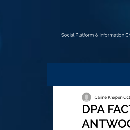
Social Platform & Information C
Carine Knapen
Oct
DPA FAC
ANTWO