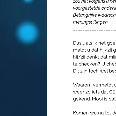
zou het volgens u he
voorgestelde onder
Belangrijke waarschu
meningsuitingen.
__________________
Dus.... als ik het g
meldt u dat hij/zij
hij/zij denkt dat m
te checken? U chec
Dit zijn toch wel be
Waarom vermeldt u i
weer zo iets dat GE
gekend. Mooi is dat
Komen we nu tot de