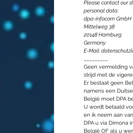
Please contact our d
personal data.
dpa-infocom GmbH
Mittelweg 38
20148 Hamburg
Germany
E-Mail: datenschutz[
_________
Geen vermelding v
strijd met de viger
Er bestaat geen Be
namens een Duitse 
België moet DPA b
U wordt betaald vo
en ik neem aan van 
DPA u via Dimona 
België OF als u we