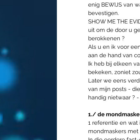
enig BEWIJS van wa
bevestigen.
SHOW ME THE EVIDEN
uit om de door u g
berokkenen ? 
Als u en ik voor ee
aan de hand van co
Ik heb bij elkeen v
bekeken, zoniet zou
Later we eens verde
van mijn posts - di
handig nietwaar ? - 
1./ de mondmasker
1 referentie en wat 
mondmaskers met ti
In die eerdere fact