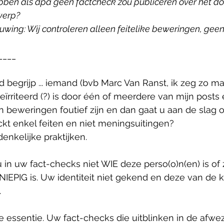
bben als dpa geen factcheck zou publiceren over het do
werp?
wing: Wij controleren alleen feitelike beweringen, geen
____
oed begrijp ... iemand (bvb Marc Van Ranst, ik zeg zo maa
 geïrriteerd (?) is door één of meerdere van mijn post
ijn beweringen foutief zijn en dan gaat u aan de slag
kt enkel feiten en niet meningsuitingen?
denkelijke praktijken.
n uw fact-checks niet WIE deze perso(o)n(en) is of zij
NIEPIG is. Uw identiteit niet gekend en deze van de k
.
 essentie. Uw fact-checks die uitblinken in de afwez