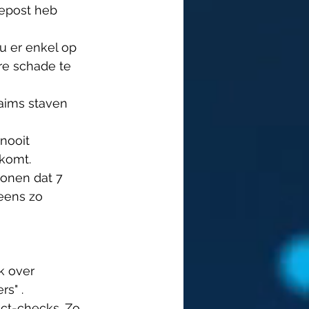
epost heb 
 er enkel op 
re schade te 
laims staven 
nooit 
komt. 
tonen dat 7 
eens zo 
k over 
s" . 
ct-checks. Zo 