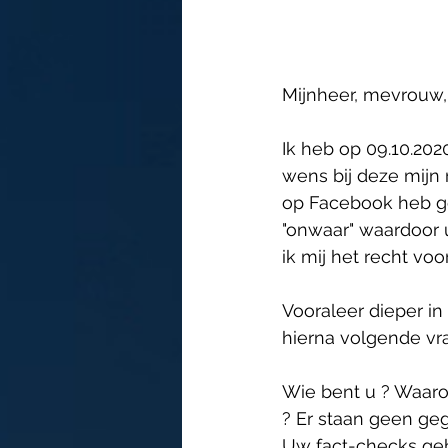
Mijnheer, mevrouw,
Ik heb op 09.10.20
wens bij deze mijn 
op Facebook heb ge
"onwaar" waardoor u
ik mij het recht v
Vooraleer dieper i
hierna volgende vr
Wie bent u ? Waarom
? Er staan geen geg
Uw fact-checks ge