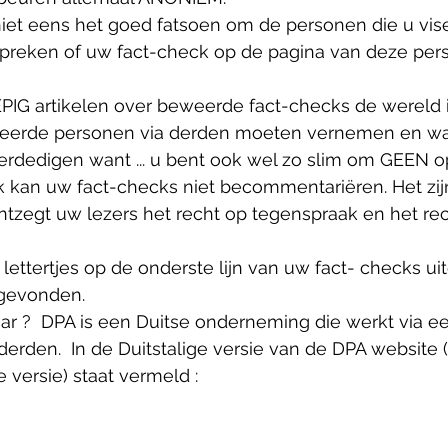
iet eens het goed fatsoen om de personen die u vise
 spreken of uw fact-check op de pagina van deze per
PIG artikelen over beweerde fact-checks de wereld in
seerde personen via derden moeten vernemen en waa
erdedigen want ... u bent ook wel zo slim om GEEN o
ek kan uw fact-checks niet becommentariëren. Het zij
tzegt uw lezers het recht op tegenspraak en het rec
 lettertjes op de onderste lijn van uw fact- checks uit
gevonden. 
ar ?  DPA is een Duitse onderneming die werkt via e
derden.  In de Duitstalige versie van de DPA website (
 versie) staat vermeld :