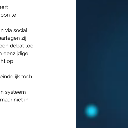
ert 
soon te 
 via social 
rtegen zij 
pen debat toe 
n eenzijdige 
ht op 
eindelijk toch 
en systeem 
maar niet in 