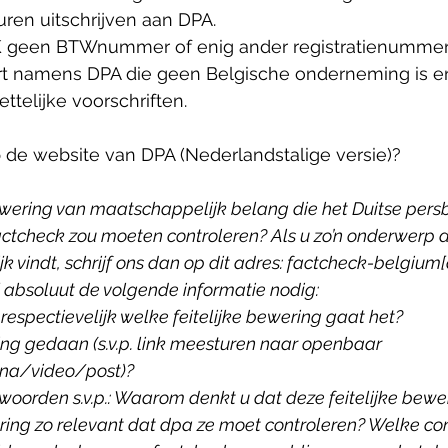
ren uitschrijven aan DPA.
K geen BTWnummer of enig ander registratienummer 
rt namens DPA die geen Belgische onderneming is en 
ttelijke voorschriften. 
 de website van DPA (Nederlandstalige versie)?
 bewering van maatschappelijk belang die het Duitse per
ctcheck zou moeten controleren? Als u zo’n onderwerp dat
k vindt, schrijf ons dan op dit adres: factcheck-belgium[
 absoluut de volgende informatie nodig:
spectievelijk welke feitelijke bewering gaat het?
ng gedaan (s.v.p. link meesturen naar openbaar 
a/video/post)?
oorden s.v.p.: Waarom denkt u dat deze feitelijke beweri
ng zo relevant dat dpa ze moet controleren? Welke co