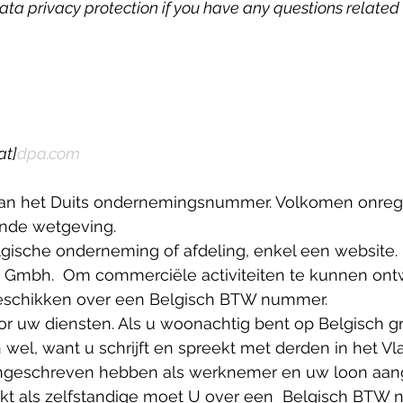
ata privacy protection if you have any questions related 
at]
dpa.com
an het Duits ondernemingsnummer. Volkomen onrege
ende wetgeving.  
lgische onderneming of afdeling, enkel een website.
Gmbh.  Om commerciële activiteiten te kunnen ontw
eschikken over een Belgisch BTW nummer.
or uw diensten. Als u woonachtig bent op Belgisch g
wel, want u schrijft en spreekt met derden in het V
ingeschreven hebben als werknemer en uw loon aan
rkt als zelfstandige moet U over een  Belgisch BTW