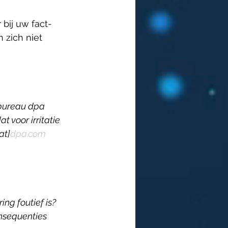
bij uw fact-
zich niet 
sbureau dpa 
 voor irritatie 
at]
dpa.com
ng foutief is? 
nsequenties 