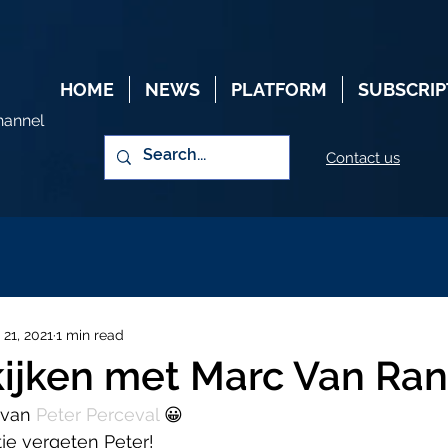
HOME
NEWS
PLATFORM
SUBSCRIP
hannel
Contact us
 21, 2021
1 min read
kijken met Marc Van Ran
 van 
Peter Perceval
 😀
je vergeten Peter! 