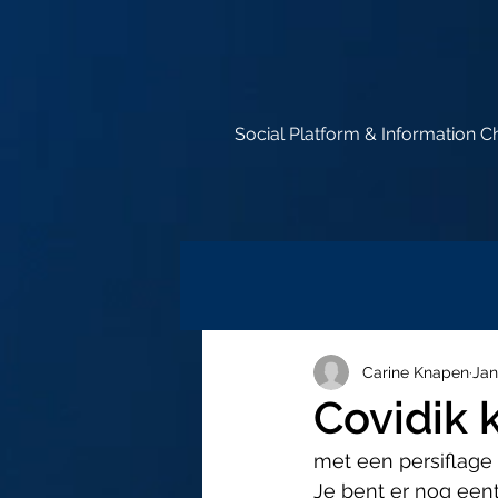
Social Platform & Information C
Carine Knapen
Jan
Covidik 
met een persiflage
Je bent er nog eent