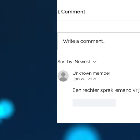
1 Comment
Write a comment...
FAUCI "THE BEST
Sort by:
Newest
VACCINATION HIS TO GET
INFECTED "
Unknown member
Jan 22, 2021
Een rechter sprak iemand vri
Like
Reply