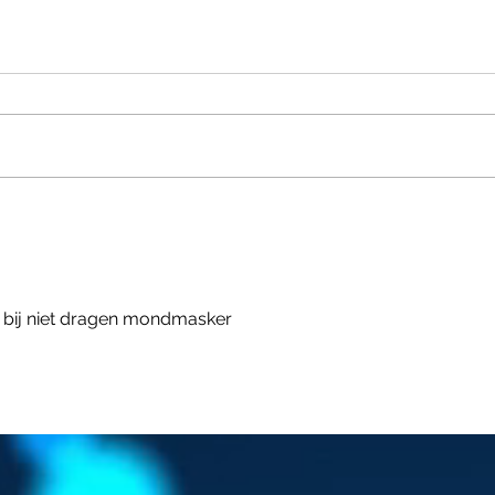
STEVEN VAN GUCHT -
COD
VACCINATION OF
JOU
CHILDREN
j bij niet dragen mondmasker 