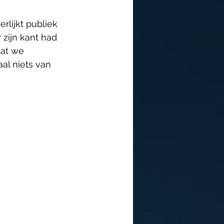
rlijkt publiek 
 zijn kant had 
dat we 
al niets van 