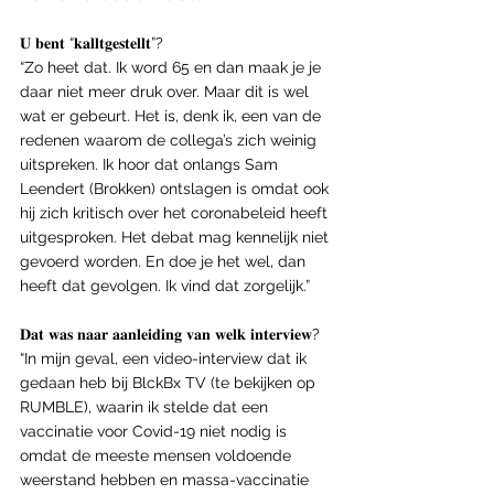
𝐔 𝐛𝐞𝐧𝐭 “𝐤𝐚𝐥𝐥𝐭𝐠𝐞𝐬𝐭𝐞𝐥𝐥𝐭”?
“Zo heet dat. Ik word 65 en dan maak je je 
daar niet meer druk over. Maar dit is wel 
wat er gebeurt. Het is, denk ik, een van de 
redenen waarom de collega’s zich weinig 
uitspreken. Ik hoor dat onlangs Sam 
Leendert (Brokken) ontslagen is omdat ook 
hij zich kritisch over het coronabeleid heeft 
uitgesproken. Het debat mag kennelijk niet 
gevoerd worden. En doe je het wel, dan 
heeft dat gevolgen. Ik vind dat zorgelijk.”
𝐃𝐚𝐭 𝐰𝐚𝐬 𝐧𝐚𝐚𝐫 𝐚𝐚𝐧𝐥𝐞𝐢𝐝𝐢𝐧𝐠 𝐯𝐚𝐧 𝐰𝐞𝐥𝐤 𝐢𝐧𝐭𝐞𝐫𝐯𝐢𝐞𝐰?
“In mijn geval, een video-interview dat ik 
gedaan heb bij BlckBx TV (te bekijken op 
RUMBLE), waarin ik stelde dat een 
vaccinatie voor Covid-19 niet nodig is 
omdat de meeste mensen voldoende 
weerstand hebben en massa-vaccinatie 