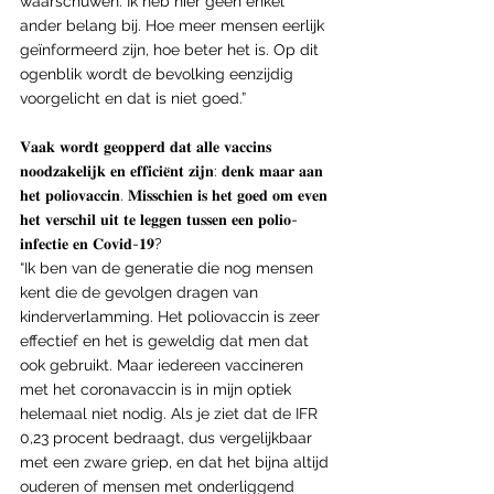
waarschuwen. Ik heb hier geen enkel 
ander belang bij. Hoe meer mensen eerlijk 
geïnformeerd zijn, hoe beter het is. Op dit 
ogenblik wordt de bevolking eenzijdig 
voorgelicht en dat is niet goed.”
𝐕𝐚𝐚𝐤 𝐰𝐨𝐫𝐝𝐭 𝐠𝐞𝐨𝐩𝐩𝐞𝐫𝐝 𝐝𝐚𝐭 𝐚𝐥𝐥𝐞 𝐯𝐚𝐜𝐜𝐢𝐧𝐬 
𝐧𝐨𝐨𝐝𝐳𝐚𝐤𝐞𝐥𝐢𝐣𝐤 𝐞𝐧 𝐞𝐟𝐟𝐢𝐜𝐢𝐞̈𝐧𝐭 𝐳𝐢𝐣𝐧: 𝐝𝐞𝐧𝐤 𝐦𝐚𝐚𝐫 𝐚𝐚𝐧 
𝐡𝐞𝐭 𝐩𝐨𝐥𝐢𝐨𝐯𝐚𝐜𝐜𝐢𝐧. 𝐌𝐢𝐬𝐬𝐜𝐡𝐢𝐞𝐧 𝐢𝐬 𝐡𝐞𝐭 𝐠𝐨𝐞𝐝 𝐨𝐦 𝐞𝐯𝐞𝐧 
𝐡𝐞𝐭 𝐯𝐞𝐫𝐬𝐜𝐡𝐢𝐥 𝐮𝐢𝐭 𝐭𝐞 𝐥𝐞𝐠𝐠𝐞𝐧 𝐭𝐮𝐬𝐬𝐞𝐧 𝐞𝐞𝐧 𝐩𝐨𝐥𝐢𝐨-
𝐢𝐧𝐟𝐞𝐜𝐭𝐢𝐞 𝐞𝐧 𝐂𝐨𝐯𝐢𝐝-𝟏𝟗?
“Ik ben van de generatie die nog mensen 
kent die de gevolgen dragen van 
kinderverlamming. Het poliovaccin is zeer 
effectief en het is geweldig dat men dat 
ook gebruikt. Maar iedereen vaccineren 
met het coronavaccin is in mijn optiek 
helemaal niet nodig. Als je ziet dat de IFR 
0,23 procent bedraagt, dus vergelijkbaar 
met een zware griep, en dat het bijna altijd 
ouderen of mensen met onderliggend 