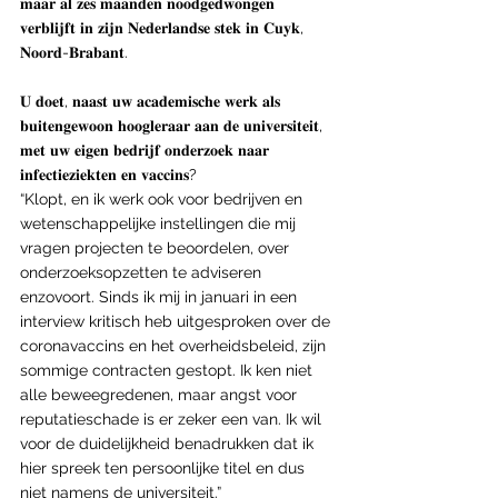
𝐦𝐚𝐚𝐫 𝐚𝐥 𝐳𝐞𝐬 𝐦𝐚𝐚𝐧𝐝𝐞𝐧 𝐧𝐨𝐨𝐝𝐠𝐞𝐝𝐰𝐨𝐧𝐠𝐞𝐧 
𝐯𝐞𝐫𝐛𝐥𝐢𝐣𝐟𝐭 𝐢𝐧 𝐳𝐢𝐣𝐧 𝐍𝐞𝐝𝐞𝐫𝐥𝐚𝐧𝐝𝐬𝐞 𝐬𝐭𝐞𝐤 𝐢𝐧 𝐂𝐮𝐲𝐤, 
𝐍𝐨𝐨𝐫𝐝-𝐁𝐫𝐚𝐛𝐚𝐧𝐭.
𝐔 𝐝𝐨𝐞𝐭, 𝐧𝐚𝐚𝐬𝐭 𝐮𝐰 𝐚𝐜𝐚𝐝𝐞𝐦𝐢𝐬𝐜𝐡𝐞 𝐰𝐞𝐫𝐤 𝐚𝐥𝐬 
𝐛𝐮𝐢𝐭𝐞𝐧𝐠𝐞𝐰𝐨𝐨𝐧 𝐡𝐨𝐨𝐠𝐥𝐞𝐫𝐚𝐚𝐫 𝐚𝐚𝐧 𝐝𝐞 𝐮𝐧𝐢𝐯𝐞𝐫𝐬𝐢𝐭𝐞𝐢𝐭, 
𝐦𝐞𝐭 𝐮𝐰 𝐞𝐢𝐠𝐞𝐧 𝐛𝐞𝐝𝐫𝐢𝐣𝐟 𝐨𝐧𝐝𝐞𝐫𝐳𝐨𝐞𝐤 𝐧𝐚𝐚𝐫 
𝐢𝐧𝐟𝐞𝐜𝐭𝐢𝐞𝐳𝐢𝐞𝐤𝐭𝐞𝐧 𝐞𝐧 𝐯𝐚𝐜𝐜𝐢𝐧𝐬?
“Klopt, en ik werk ook voor bedrijven en 
wetenschappelijke instellingen die mij 
vragen projecten te beoordelen, over 
onderzoeksopzetten te adviseren 
enzovoort. Sinds ik mij in januari in een 
interview kritisch heb uitgesproken over de 
coronavaccins en het overheidsbeleid, zijn 
sommige contracten gestopt. Ik ken niet 
alle beweegredenen, maar angst voor 
reputatieschade is er zeker een van. Ik wil 
voor de duidelijkheid benadrukken dat ik 
hier spreek ten persoonlijke titel en dus 
niet namens de universiteit.”