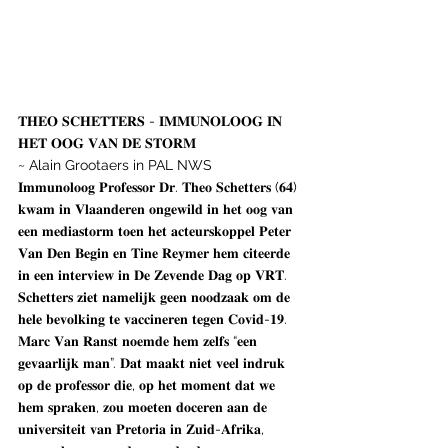
𝐓𝐇𝐄𝐎 𝐒𝐂𝐇𝐄𝐓𝐓𝐄𝐑𝐒 - 𝐈𝐌𝐌𝐔𝐍𝐎𝐋𝐎𝐎𝐆 𝐈𝐍 
𝐇𝐄𝐓 𝐎𝐎𝐆 𝐕𝐀𝐍 𝐃𝐄 𝐒𝐓𝐎𝐑𝐌
~ Alain Grootaers in PAL NWS
𝐈𝐦𝐦𝐮𝐧𝐨𝐥𝐨𝐨𝐠 𝐏𝐫𝐨𝐟𝐞𝐬𝐬𝐨𝐫 𝐃𝐫. 𝐓𝐡𝐞𝐨 𝐒𝐜𝐡𝐞𝐭𝐭𝐞𝐫𝐬 (𝟔𝟒) 
𝐤𝐰𝐚𝐦 𝐢𝐧 𝐕𝐥𝐚𝐚𝐧𝐝𝐞𝐫𝐞𝐧 𝐨𝐧𝐠𝐞𝐰𝐢𝐥𝐝 𝐢𝐧 𝐡𝐞𝐭 𝐨𝐨𝐠 𝐯𝐚𝐧 
𝐞𝐞𝐧 𝐦𝐞𝐝𝐢𝐚𝐬𝐭𝐨𝐫𝐦 𝐭𝐨𝐞𝐧 𝐡𝐞𝐭 𝐚𝐜𝐭𝐞𝐮𝐫𝐬𝐤𝐨𝐩𝐩𝐞𝐥 𝐏𝐞𝐭𝐞𝐫 
𝐕𝐚𝐧 𝐃𝐞𝐧 𝐁𝐞𝐠𝐢𝐧 𝐞𝐧 𝐓𝐢𝐧𝐞 𝐑𝐞𝐲𝐦𝐞𝐫 𝐡𝐞𝐦 𝐜𝐢𝐭𝐞𝐞𝐫𝐝𝐞 
𝐢𝐧 𝐞𝐞𝐧 𝐢𝐧𝐭𝐞𝐫𝐯𝐢𝐞𝐰 𝐢𝐧 𝐃𝐞 𝐙𝐞𝐯𝐞𝐧𝐝𝐞 𝐃𝐚𝐠 𝐨𝐩 𝐕𝐑𝐓. 
𝐒𝐜𝐡𝐞𝐭𝐭𝐞𝐫𝐬 𝐳𝐢𝐞𝐭 𝐧𝐚𝐦𝐞𝐥𝐢𝐣𝐤 𝐠𝐞𝐞𝐧 𝐧𝐨𝐨𝐝𝐳𝐚𝐚𝐤 𝐨𝐦 𝐝𝐞 
𝐡𝐞𝐥𝐞 𝐛𝐞𝐯𝐨𝐥𝐤𝐢𝐧𝐠 𝐭𝐞 𝐯𝐚𝐜𝐜𝐢𝐧𝐞𝐫𝐞𝐧 𝐭𝐞𝐠𝐞𝐧 𝐂𝐨𝐯𝐢𝐝-𝟏𝟗. 
𝐌𝐚𝐫𝐜 𝐕𝐚𝐧 𝐑𝐚𝐧𝐬𝐭 𝐧𝐨𝐞𝐦𝐝𝐞 𝐡𝐞𝐦 𝐳𝐞𝐥𝐟𝐬 “𝐞𝐞𝐧 
𝐠𝐞𝐯𝐚𝐚𝐫𝐥𝐢𝐣𝐤 𝐦𝐚𝐧”. 𝐃𝐚𝐭 𝐦𝐚𝐚𝐤𝐭 𝐧𝐢𝐞𝐭 𝐯𝐞𝐞𝐥 𝐢𝐧𝐝𝐫𝐮𝐤 
𝐨𝐩 𝐝𝐞 𝐩𝐫𝐨𝐟𝐞𝐬𝐬𝐨𝐫 𝐝𝐢𝐞, 𝐨𝐩 𝐡𝐞𝐭 𝐦𝐨𝐦𝐞𝐧𝐭 𝐝𝐚𝐭 𝐰𝐞 
𝐡𝐞𝐦 𝐬𝐩𝐫𝐚𝐤𝐞𝐧, 𝐳𝐨𝐮 𝐦𝐨𝐞𝐭𝐞𝐧 𝐝𝐨𝐜𝐞𝐫𝐞𝐧 𝐚𝐚𝐧 𝐝𝐞 
𝐮𝐧𝐢𝐯𝐞𝐫𝐬𝐢𝐭𝐞𝐢𝐭 𝐯𝐚𝐧 𝐏𝐫𝐞𝐭𝐨𝐫𝐢𝐚 𝐢𝐧 𝐙𝐮𝐢𝐝-𝐀𝐟𝐫𝐢𝐤𝐚, 