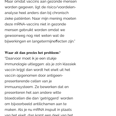
Maar omdat vaccins aan gezonde mensen 
worden gegeven, ligt de risico/voordelen-
analyse heel anders dan bij chronisch 
zieke patiënten. Naar mijn mening moeten 
deze mRNA-vaccins níet in gezonde 
mensen gebruikt worden omdat we 
gewoonweg nog niet weten wat de 
bijwerkingen en langetermijneffecten zijn.”
𝐖𝐚𝐚𝐫 𝐳𝐢𝐭 𝐝𝐚𝐧 𝐩𝐫𝐞𝐜𝐢𝐞𝐬 𝐡𝐞𝐭 𝐩𝐫𝐨𝐛𝐥𝐞𝐞𝐦?
"Daarvoor moet ik je een stukje 
immunologie uitleggen: als je zo’n klassiek 
vaccin krijgt dan wordt het eiwit uit het 
vaccin opgenomen door antigeen-
presenterende cellen van je 
immuunsysteem. Ze bewerken dat en 
presenteren het aan andere witte 
bloedcellen die dan ‘getriggerd’ worden 
om bijvoorbeeld antilichamen aan te 
maken. Als je nu mRNA inspuit in plaats 
van het eiwit, dan komt een deel van het 