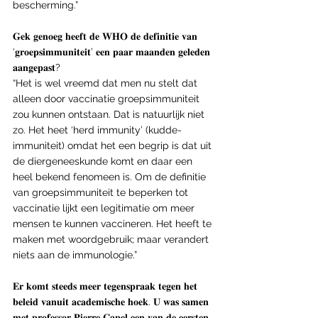
bescherming.”
𝐆𝐞𝐤 𝐠𝐞𝐧𝐨𝐞𝐠 𝐡𝐞𝐞𝐟𝐭 𝐝𝐞 𝐖𝐇𝐎 𝐝𝐞 𝐝𝐞𝐟𝐢𝐧𝐢𝐭𝐢𝐞 𝐯𝐚𝐧 
‘𝐠𝐫𝐨𝐞𝐩𝐬𝐢𝐦𝐦𝐮𝐧𝐢𝐭𝐞𝐢𝐭’ 𝐞𝐞𝐧 𝐩𝐚𝐚𝐫 𝐦𝐚𝐚𝐧𝐝𝐞𝐧 𝐠𝐞𝐥𝐞𝐝𝐞𝐧 
𝐚𝐚𝐧𝐠𝐞𝐩𝐚𝐬𝐭?
“Het is wel vreemd dat men nu stelt dat 
alleen door vaccinatie groepsimmuniteit 
zou kunnen ontstaan. Dat is natuurlijk niet 
zo. Het heet ‘herd immunity’ (kudde-
immuniteit) omdat het een begrip is dat uit 
de diergeneeskunde komt en daar een 
heel bekend fenomeen is. Om de definitie 
van groepsimmuniteit te beperken tot 
vaccinatie lijkt een legitimatie om meer 
mensen te kunnen vaccineren. Het heeft te 
maken met woordgebruik; maar verandert 
niets aan de immunologie.”
𝐄𝐫 𝐤𝐨𝐦𝐭 𝐬𝐭𝐞𝐞𝐝𝐬 𝐦𝐞𝐞𝐫 𝐭𝐞𝐠𝐞𝐧𝐬𝐩𝐫𝐚𝐚𝐤 𝐭𝐞𝐠𝐞𝐧 𝐡𝐞𝐭 
𝐛𝐞𝐥𝐞𝐢𝐝 𝐯𝐚𝐧𝐮𝐢𝐭 𝐚𝐜𝐚𝐝𝐞𝐦𝐢𝐬𝐜𝐡𝐞 𝐡𝐨𝐞𝐤. 𝐔 𝐰𝐚𝐬 𝐬𝐚𝐦𝐞𝐧 
𝐦𝐞𝐭 𝐩𝐫𝐨𝐟𝐞𝐬𝐬𝐨𝐫 𝐏𝐢𝐞𝐫𝐫𝐞 𝐂𝐚𝐩𝐞𝐥 𝐞𝐞𝐧 𝐯𝐚𝐧 𝐝𝐞 𝐞𝐞𝐫𝐬𝐭𝐞𝐧 