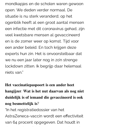
mondkapjes en de scholen waren gewoon 
open. We deden verder normaal. De 
situatie is nu sterk veranderd; op het 
ogenblik heeft al een groot aantal mensen 
een infectie met dit coronavirus gehad, zijn 
veel kwetsbare mensen al gevaccineerd 
en is de zomer weer op komst. Tijd voor 
een ander beleid. En toch krijgen deze 
experts hun zin. Het is onvoorstelbaar dat 
we nu een jaar later nog in zo’n strenge 
lockdown zitten. Ik begrijp daar helemaal 
niets van.”
𝐇𝐞𝐭 𝐯𝐚𝐜𝐜𝐢𝐧𝐚𝐭𝐢𝐞𝐩𝐚𝐬𝐩𝐨𝐨𝐫𝐭 𝐢𝐬 𝐞𝐞𝐧 𝐚𝐧𝐝𝐞𝐫 𝐡𝐞𝐞𝐭 
𝐡𝐚𝐧𝐠𝐢𝐣𝐳𝐞𝐫. 𝐖𝐚𝐭 𝐢𝐬 𝐡𝐞𝐭 𝐧𝐮𝐭 𝐝𝐚𝐚𝐫𝐯𝐚𝐧 𝐚𝐥𝐬 𝐧𝐨𝐠 𝐧𝐢𝐞𝐭 
𝐝𝐮𝐢𝐝𝐞𝐥𝐢𝐣𝐤 𝐢𝐬 𝐨𝐟 𝐢𝐞𝐦𝐚𝐧𝐝 𝐝𝐢𝐞 𝐠𝐞𝐯𝐚𝐜𝐜𝐢𝐧𝐞𝐞𝐫𝐝 𝐢𝐬 𝐨𝐨𝐤 
𝐧𝐨𝐠 𝐛𝐞𝐬𝐦𝐞𝐭𝐭𝐞𝐥𝐢𝐣𝐤 𝐢𝐬?
“In het registratiedossier van het 
AstraZeneca-vaccin wordt een effectiviteit 
van 64 procent opgegeven. Dat houdt in 