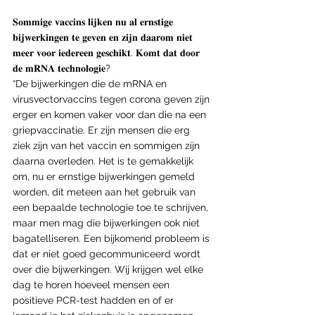
𝐒𝐨𝐦𝐦𝐢𝐠𝐞 𝐯𝐚𝐜𝐜𝐢𝐧𝐬 𝐥𝐢𝐣𝐤𝐞𝐧 𝐧𝐮 𝐚𝐥 𝐞𝐫𝐧𝐬𝐭𝐢𝐠𝐞 
𝐛𝐢𝐣𝐰𝐞𝐫𝐤𝐢𝐧𝐠𝐞𝐧 𝐭𝐞 𝐠𝐞𝐯𝐞𝐧 𝐞𝐧 𝐳𝐢𝐣𝐧 𝐝𝐚𝐚𝐫𝐨𝐦 𝐧𝐢𝐞𝐭 
𝐦𝐞𝐞𝐫 𝐯𝐨𝐨𝐫 𝐢𝐞𝐝𝐞𝐫𝐞𝐞𝐧 𝐠𝐞𝐬𝐜𝐡𝐢𝐤𝐭. 𝐊𝐨𝐦𝐭 𝐝𝐚𝐭 𝐝𝐨𝐨𝐫 
𝐝𝐞 𝐦𝐑𝐍𝐀 𝐭𝐞𝐜𝐡𝐧𝐨𝐥𝐨𝐠𝐢𝐞?
“De bijwerkingen die de mRNA en 
virusvectorvaccins tegen corona geven zijn 
erger en komen vaker voor dan die na een 
griepvaccinatie. Er zijn mensen die erg 
ziek zijn van het vaccin en sommigen zijn 
daarna overleden. Het is te gemakkelijk 
om, nu er ernstige bijwerkingen gemeld 
worden, dit meteen aan het gebruik van 
een bepaalde technologie toe te schrijven, 
maar men mag die bijwerkingen ook niet 
bagatelliseren. Een bijkomend probleem is 
dat er niet goed gecommuniceerd wordt 
over die bijwerkingen. Wij krijgen wel elke 
dag te horen hoeveel mensen een 
positieve PCR-test hadden en of er 