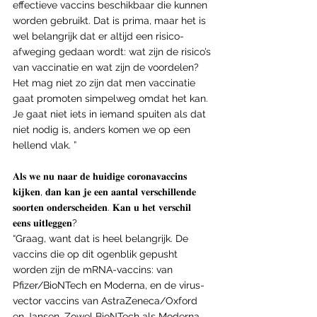
effectieve vaccins beschikbaar die kunnen 
worden gebruikt. Dat is prima, maar het is 
wel belangrijk dat er altijd een risico-
afweging gedaan wordt: wat zijn de risico’s 
van vaccinatie en wat zijn de voordelen? 
Het mag niet zo zijn dat men vaccinatie 
gaat promoten simpelweg omdat het kan. 
Je gaat niet iets in iemand spuiten als dat 
niet nodig is, anders komen we op een 
hellend vlak. ”
𝐀𝐥𝐬 𝐰𝐞 𝐧𝐮 𝐧𝐚𝐚𝐫 𝐝𝐞 𝐡𝐮𝐢𝐝𝐢𝐠𝐞 𝐜𝐨𝐫𝐨𝐧𝐚𝐯𝐚𝐜𝐜𝐢𝐧𝐬 
𝐤𝐢𝐣𝐤𝐞𝐧, 𝐝𝐚𝐧 𝐤𝐚𝐧 𝐣𝐞 𝐞𝐞𝐧 𝐚𝐚𝐧𝐭𝐚𝐥 𝐯𝐞𝐫𝐬𝐜𝐡𝐢𝐥𝐥𝐞𝐧𝐝𝐞 
𝐬𝐨𝐨𝐫𝐭𝐞𝐧 𝐨𝐧𝐝𝐞𝐫𝐬𝐜𝐡𝐞𝐢𝐝𝐞𝐧. 𝐊𝐚𝐧 𝐮 𝐡𝐞𝐭 𝐯𝐞𝐫𝐬𝐜𝐡𝐢𝐥 
𝐞𝐞𝐧𝐬 𝐮𝐢𝐭𝐥𝐞𝐠𝐠𝐞𝐧?
“Graag, want dat is heel belangrijk. De 
vaccins die op dit ogenblik gepusht 
worden zijn de mRNA-vaccins: van 
Pfizer/BioNTech en Moderna, en de virus-
vector vaccins van AstraZeneca/Oxford 
en Jansen. Zowel BioNTech als Moderna 