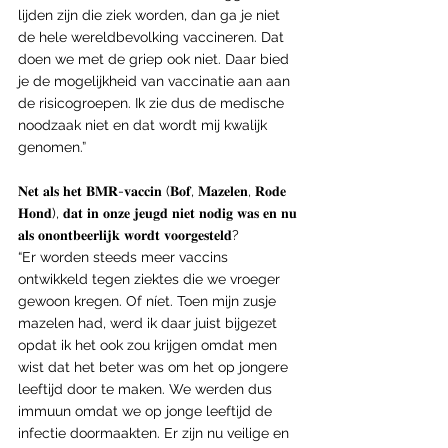
lijden zijn die ziek worden, dan ga je niet 
de hele wereldbevolking vaccineren. Dat 
doen we met de griep ook niet. Daar bied 
je de mogelijkheid van vaccinatie aan aan 
de risicogroepen. Ik zie dus de medische 
noodzaak niet en dat wordt mij kwalijk 
genomen.”
𝐍𝐞𝐭 𝐚𝐥𝐬 𝐡𝐞𝐭 𝐁𝐌𝐑-𝐯𝐚𝐜𝐜𝐢𝐧 (𝐁𝐨𝐟, 𝐌𝐚𝐳𝐞𝐥𝐞𝐧, 𝐑𝐨𝐝𝐞 
𝐇𝐨𝐧𝐝), 𝐝𝐚𝐭 𝐢𝐧 𝐨𝐧𝐳𝐞 𝐣𝐞𝐮𝐠𝐝 𝐧𝐢𝐞𝐭 𝐧𝐨𝐝𝐢𝐠 𝐰𝐚𝐬 𝐞𝐧 𝐧𝐮 
𝐚𝐥𝐬 𝐨𝐧𝐨𝐧𝐭𝐛𝐞𝐞𝐫𝐥𝐢𝐣𝐤 𝐰𝐨𝐫𝐝𝐭 𝐯𝐨𝐨𝐫𝐠𝐞𝐬𝐭𝐞𝐥𝐝?
“Er worden steeds meer vaccins 
ontwikkeld tegen ziektes die we vroeger 
gewoon kregen. Of níet. Toen mijn zusje 
mazelen had, werd ik daar juist bijgezet 
opdat ik het ook zou krijgen omdat men 
wist dat het beter was om het op jongere 
leeftijd door te maken. We werden dus 
immuun omdat we op jonge leeftijd de 
infectie doormaakten. Er zijn nu veilige en 