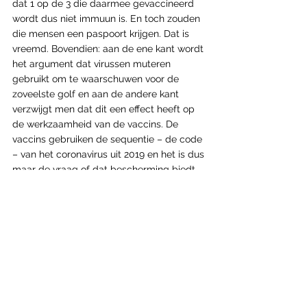
dat 1 op de 3 die daarmee gevaccineerd 
wordt dus niet immuun is. En toch zouden 
die mensen een paspoort krijgen. Dat is 
vreemd. Bovendien: aan de ene kant wordt 
het argument dat virussen muteren 
gebruikt om te waarschuwen voor de 
zoveelste golf en aan de andere kant 
verzwijgt men dat dit een effect heeft op 
de werkzaamheid van de vaccins. De 
vaccins gebruiken de sequentie – de code 
– van het coronavirus uit 2019 en het is dus 
maar de vraag of dat bescherming biedt 
tegen de virusvariant van het seizoen 
2021/2022. Een vaccinatiepaspoort heeft 
dan ook geen zin. Los nog van het feit dat 
zo’n paspoort onderscheid in de 
samenleving bewerkstelligt. Dat moeten 
we niet willen.”
𝐇𝐨𝐞 𝐳𝐢𝐭 𝐡𝐞𝐭 𝐞𝐢𝐠𝐞𝐧𝐥𝐢𝐣𝐤 𝐦𝐞𝐭 𝐝𝐢𝐞 𝐦𝐞𝐝𝐢𝐜𝐢𝐣𝐧𝐞𝐧 𝐭𝐞𝐠𝐞𝐧 
𝐂𝐨𝐯𝐢𝐝-𝟏𝟗? 𝐃𝐚𝐚𝐫 𝐡𝐨𝐫𝐞𝐧 𝐰𝐞 𝐛𝐢𝐣𝐳𝐨𝐧𝐝𝐞𝐫 𝐰𝐞𝐢𝐧𝐢𝐠 