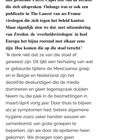
𝐝𝐢𝐞 𝐳𝐢𝐜𝐡 𝐮𝐢𝐭𝐬𝐩𝐫𝐚𝐤𝐞𝐧. 𝐎𝐧𝐥𝐚𝐧𝐠𝐬 𝐰𝐚𝐬 𝐞𝐫 𝐨𝐨𝐤 𝐞𝐞𝐧 
𝐩𝐮𝐛𝐥𝐢𝐜𝐚𝐭𝐢𝐞 𝐢𝐧 𝐓𝐡𝐞 𝐋𝐚𝐧𝐜𝐞𝐭 𝐯𝐚𝐧 𝐳𝐞𝐬 𝐅𝐫𝐚𝐧𝐬𝐞 
𝐯𝐢𝐫𝐨𝐥𝐨𝐠𝐞𝐧 𝐝𝐢𝐞 𝐳𝐢𝐜𝐡 𝐭𝐞𝐠𝐞𝐧 𝐡𝐞𝐭 𝐛𝐞𝐥𝐞𝐢𝐝 𝐤𝐚𝐧𝐭𝐞𝐧. 
𝐌𝐚𝐚𝐫 𝐞𝐢𝐠𝐞𝐧𝐥𝐢𝐣𝐤 𝐳𝐢𝐞𝐧 𝐰𝐞 𝐝𝐚𝐭, 𝐦𝐞𝐭 𝐮𝐢𝐭𝐳𝐨𝐧𝐝𝐞𝐫𝐢𝐧𝐠 
𝐯𝐚𝐧 𝐙𝐰𝐞𝐝𝐞𝐧, 𝐝𝐞 ‘𝐨𝐯𝐞𝐫𝐡𝐞𝐢𝐝𝐬𝐯𝐢𝐫𝐨𝐥𝐨𝐠𝐞𝐧’ 𝐢𝐧 𝐡𝐞𝐞𝐥 
𝐄𝐮𝐫𝐨𝐩𝐚 𝐡𝐞𝐭 𝐛𝐢𝐣𝐧𝐚 𝐫𝐨𝐞𝐫𝐞𝐧𝐝 𝐦𝐞𝐭 𝐞𝐥𝐤𝐚𝐚𝐫 𝐞𝐞𝐧𝐬 
𝐳𝐢𝐣𝐧. 𝐇𝐨𝐞 𝐤𝐨𝐦𝐞𝐧 𝐝𝐢𝐞 𝐨𝐩 𝐝𝐢𝐞 𝐬𝐭𝐨𝐞𝐥 𝐭𝐞𝐫𝐞𝐜𝐡𝐭?
“Ik denk niet dat ze van die stoel áf 
geweest zijn. Dit lijkt een herhaling van wat 
er gebeurde tijdens de Mexicaanse griep, 
en in België en Nederland zijn het 
dezelfde deskundigen die de media 
domineren en geen tegenspraak dulden. 
Neem nu die piek in de besmettingen in 
maart/april vorig jaar. Door thuis te blijven 
als je symptomen had, betere algemene 
hygiëne zoals vaker handen wassen en 
samenkomst van grote groepen te 
beperken, zijn we door de epidemie heen 
gekomen. We droegen toen geen 