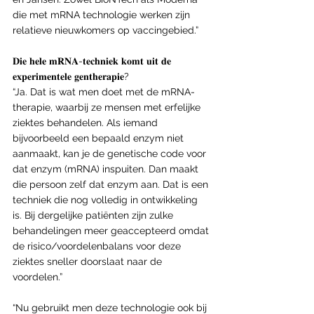
die met mRNA technologie werken zijn 
relatieve nieuwkomers op vaccingebied.”
𝐃𝐢𝐞 𝐡𝐞𝐥𝐞 𝐦𝐑𝐍𝐀-𝐭𝐞𝐜𝐡𝐧𝐢𝐞𝐤 𝐤𝐨𝐦𝐭 𝐮𝐢𝐭 𝐝𝐞 
𝐞𝐱𝐩𝐞𝐫𝐢𝐦𝐞𝐧𝐭𝐞𝐥𝐞 𝐠𝐞𝐧𝐭𝐡𝐞𝐫𝐚𝐩𝐢𝐞?
“Ja. Dat is wat men doet met de mRNA-
therapie, waarbij ze mensen met erfelijke 
ziektes behandelen. Als iemand 
bijvoorbeeld een bepaald enzym niet 
aanmaakt, kan je de genetische code voor 
dat enzym (mRNA) inspuiten. Dan maakt 
die persoon zelf dat enzym aan. Dat is een 
techniek die nog volledig in ontwikkeling 
is. Bij dergelijke patiënten zijn zulke 
behandelingen meer geaccepteerd omdat 
de risico/voordelenbalans voor deze 
ziektes sneller doorslaat naar de 
voordelen.”
“Nu gebruikt men deze technologie ook bij 