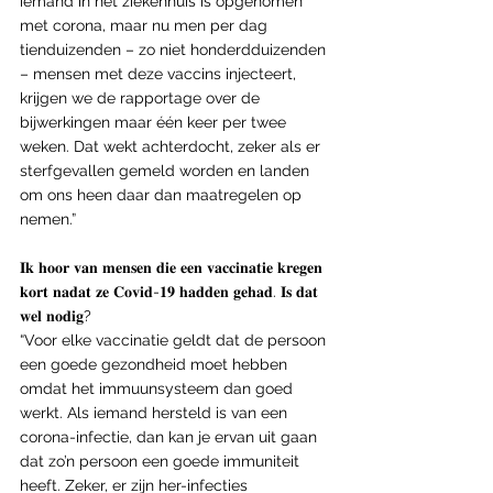
iemand in het ziekenhuis is opgenomen 
met corona, maar nu men per dag 
tienduizenden – zo niet honderdduizenden 
– mensen met deze vaccins injecteert, 
krijgen we de rapportage over de 
bijwerkingen maar één keer per twee 
weken. Dat wekt achterdocht, zeker als er 
sterfgevallen gemeld worden en landen 
om ons heen daar dan maatregelen op 
nemen.”
𝐈𝐤 𝐡𝐨𝐨𝐫 𝐯𝐚𝐧 𝐦𝐞𝐧𝐬𝐞𝐧 𝐝𝐢𝐞 𝐞𝐞𝐧 𝐯𝐚𝐜𝐜𝐢𝐧𝐚𝐭𝐢𝐞 𝐤𝐫𝐞𝐠𝐞𝐧 
𝐤𝐨𝐫𝐭 𝐧𝐚𝐝𝐚𝐭 𝐳𝐞 𝐂𝐨𝐯𝐢𝐝-𝟏𝟗 𝐡𝐚𝐝𝐝𝐞𝐧 𝐠𝐞𝐡𝐚𝐝. 𝐈𝐬 𝐝𝐚𝐭 
𝐰𝐞𝐥 𝐧𝐨𝐝𝐢𝐠?
“Voor elke vaccinatie geldt dat de persoon 
een goede gezondheid moet hebben 
omdat het immuunsysteem dan goed 
werkt. Als iemand hersteld is van een 
corona-infectie, dan kan je ervan uit gaan 
dat zo’n persoon een goede immuniteit 
heeft. Zeker, er zijn her-infecties 