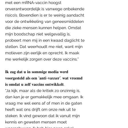
met een mRNA-vaccin hoogst 
onverantwoordelijk is vanwege onbekende 
risico’s. Bovendien is er te weinig aandacht 
voor de ontwikkeling van geneesmiddelen 
die zieke mensen kunnen helpen. Omdat 
mijn boodschap niet welgevallig is, 
probeert men mij in een kwaad daglicht te 
stellen. Dat weerhoudt me niet, want mijn 
motieven zijn eerlijk en oprecht. Ik maak 
me werkelijk zorgen over deze vaccins.”
𝐈𝐤 𝐳𝐚𝐠 𝐝𝐚𝐭 𝐮 𝐢𝐧 𝐬𝐨𝐦𝐦𝐢𝐠𝐞 𝐦𝐞𝐝𝐢𝐚 𝐰𝐞𝐫𝐝 
𝐯𝐨𝐨𝐫𝐠𝐞𝐬𝐭𝐞𝐥𝐝 𝐚𝐥𝐬 𝐞𝐞𝐧 “𝐚𝐧𝐭𝐢-𝐯𝐚𝐱𝐱𝐞𝐫”, 𝐰𝐚𝐭 𝐯𝐫𝐞𝐞𝐦𝐝 
𝐢𝐬 𝐨𝐦𝐝𝐚𝐭 𝐮 𝐳𝐞𝐥𝐟 𝐯𝐚𝐜𝐜𝐢𝐧𝐬 𝐨𝐧𝐭𝐰𝐢𝐤𝐤𝐞𝐥𝐭.
“Ja kijk, maar als de kritiek zo onzinnig is, 
dan kan je er gemakkelijk mee omgaan. Ik 
vraag me wel eens af of men in de gaten 
heeft wat ons drijft om onze nek uit te 
steken. Ik vind gewoon dat ik vanuit mijn 
kennis en geweten mensen moet 