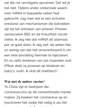
zal die cel vervolgens opruimen. Dat wil je 
net niét. Tijdens ander onderzoek waarin 
men mRNA in bepaalde cellen had 
gebracht, zag men dat er een activatie 
ontstond van mechanismen die betrokken 
zijn bij het ontstaan van prionen. Prionen 
veroorzaken BSE en de Kreuzfeld-Jacob-
ziekte. Ik zeg niet dat mRNA dit allemaal 
per se gaat doen. Ik zeg wel: wij weten hier 
zó weinig van dat het onverantwoord is om 
een hele bevolking hiermee te injecteren. 
En nu zelfs kinderen van zes maanden oud 
(Pfizer doet nu proeven op kinderen en 
baby’s, nvdr). Ik vind dit onethisch.”
𝐖𝐚𝐭 𝐦𝐞𝐭 𝐝𝐞 𝐚𝐧𝐝𝐞𝐫𝐞 𝐯𝐚𝐜𝐜𝐢𝐧𝐬?
“In China zijn er bedrijven die 
coronavaccins op de conventionele manier 
maken. Zij kweken het coronavirus op en 
inactiveren het zodat het veilig is als het 