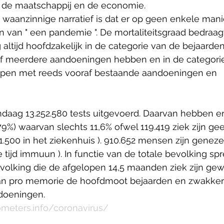
or de maatschappij en de economie.
t waanzinnige narratief is dat er op geen enkele mani
 van " een pandemie ". De mortaliteitsgraad bedraag
 altijd hoofdzakelijk in de categorie van de bejaarden
of meerdere aandoeningen hebben en in de categori
pen met reeds vooraf bestaande aandoeningen en 
andaag 13.252.580 tests uitgevoerd. Daarvan hebben er
779%) waarvan slechts 11,6% ofwel 119.419 ziek zijn ge
500 in het ziekenhuis ). 910.652 mensen zijn genezen
 tijd immuun ). In functie van de totale bevolking sp
volking die de afgelopen 14,5 maanden ziek zijn gew
an pro memorie de hoofdmoot bejaarden en zwakker
doeningen.
meters.info/coronavirus/