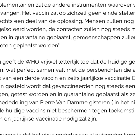
mplementair en zal de andere instrumenten waarover 
vangen. Het vaccin zal op zichzelf geen einde stelle
lechts een deel van de oplossing. Mensen zullen nog
eïsoleerd worden, de contacten zullen nog steeds 
en in quarantaine geplaatst, gemeenschappen zulle
eten geplaatst worden".
 geeft de WHO vrijwel letterlijk toe dat de huidige ge
n, wat perfect samen valt met de persberichten die 
s van een derde vaccin en zelfs jaarlijkse vaccinatie 
rin gesteld wordt dat gevaccineerden nog steeds e
en, getest worden en in quarantaine geplaatst als ze 
ededeling van Pierre Van Damme gisteren ( in het ni
dat de huidige vaccins niet beschermen tegen toekomsti
en jaarlijkse vaccinatie nodig zal zijn.
erzweeg is dat het virus ondertussen al duizenden ke