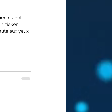
men nu het 
en zieken 
saute aux yeux.