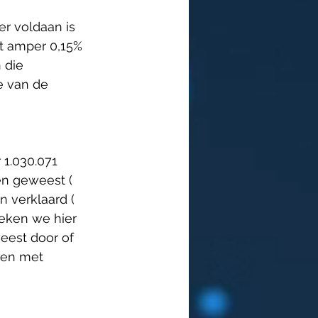
er voldaan is 
t amper 0,15% 
 die 
e van de 
 1.030.071 
en geweest ( 
 verklaard ( 
reken we hier 
eest door of 
en met 