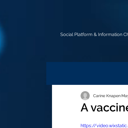
Social Platform & Information C
Carine Knapen
May
A vaccine
https://video.wixsta