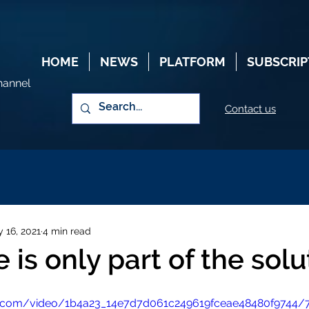
HOME
NEWS
PLATFORM
SUBSCRIP
hannel
Contact us
 16, 2021
4 min read
 is only part of the solu
tic.com/video/1b4a23_14e7d7d061c249619fceae48480f9744/