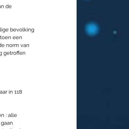
an de 
lige bevolking 
r toen een 
de norm van 
 getroffen 
aar in 118 
 : alle 
 gaan 