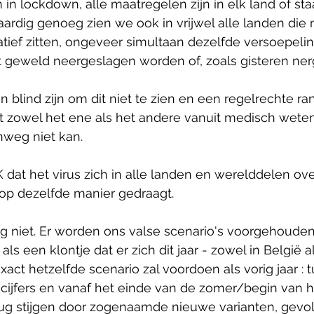
in lockdown, alle maatregelen zijn in elk land of staa
naardig genoeg zien we ook in vrijwel alle landen die 
tief zitten, ongeveer simultaan dezelfde versoepelin
 geweld neergeslagen worden of, zoals gisteren ner
 blind zijn om dit niet te zien en een regelrechte r
at zowel het ene als het andere vanuit medisch wete
weg niet kan.
at het virus zich in alle landen en werelddelen ove
p dezelfde manier gedraagt.
niet. Er worden ons valse scenario's voorgehouden
 als een klontje dat er zich dit jaar - zowel in België a
xact hetzelfde scenario zal voordoen als vorig jaar : 
cijfers en vanaf het einde van de zomer/begin van h
erug stijgen door zogenaamde nieuwe varianten, gevo