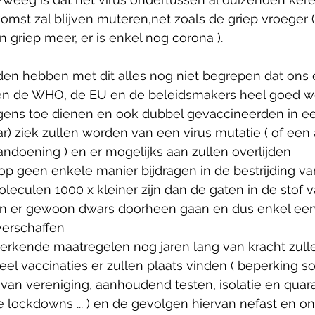
omst zal blijven muteren,net zoals de griep vroeger ( 
n griep meer, er is enkel nog corona ).
en hebben met dit alles nog niet begrepen dat ons 
en de WHO, de EU en de beleidsmakers heel goed we
gens toe dienen en ook dubbel gevaccineerden in ee
) ziek zullen worden van een virus mutatie ( of een
ndoening ) en er mogelijks aan zullen overlijden
 geen enkele manier bijdragen in de bestrijding van
leculen 1000 x kleiner zijn dan de gaten in de stof 
 er gewoon dwars doorheen gaan en dus enkel een 
verschaffen
perkende maatregelen nog jaren lang van kracht zulle
l vaccinaties er zullen plaats vinden ( beperking so
 van vereniging, aanhoudend testen, isolatie en quara
lockdowns ... ) en de gevolgen hiervan nefast en on