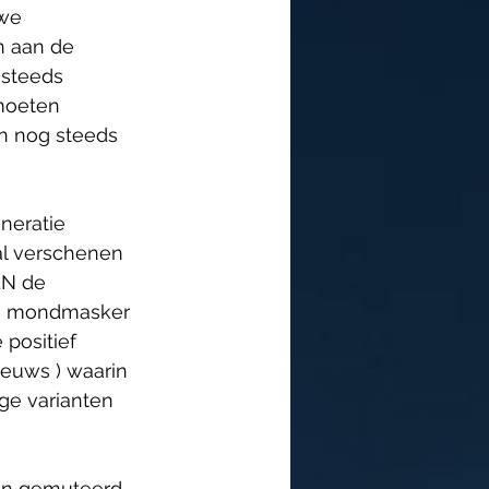
we 
n aan de 
 steeds 
moeten 
n nog steeds 
neratie 
al verschenen 
EN de 
en mondmasker 
positief 
euws ) waarin 
ge varianten 
ren gemuteerd 