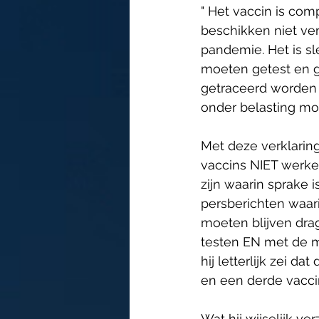
" Het vaccin is co
beschikken niet ver
pandemie. Het is s
moeten getest en g
getraceerd worden 
onder belasting mo
Met deze verklaring
vaccins NIET werke
zijn waarin sprake i
persberichten waa
moeten blijven drag
testen EN met de m
hij letterlijk zei 
en een derde vaccin 
Wat hij wijselijk v