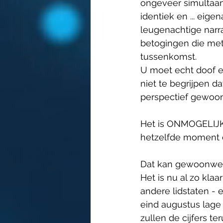
ongeveer simultaan 
identiek en ... eige
leugenachtige narra
betogingen die met
tussenkomst.
U moet echt doof en
niet te begrijpen d
perspectief gewoon
Het is ONMOGELIJK d
hetzelfde moment o
Dat kan gewoonweg 
Het is nu al zo klaar
andere lidstaten - e
eind augustus lage 
zullen de cijfers t