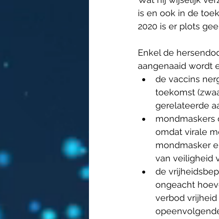
is en ook in de toek
2020 is er plots gee
Enkel de hersendod
aangenaaid wordt 
de vaccins ner
toekomst (zwaar
gerelateerde aa
mondmaskers op
omdat virale mo
mondmasker en
van veiligheid 
de vrijheidsbe
ongeacht hoevee
verbod vrijheid
opeenvolgende 