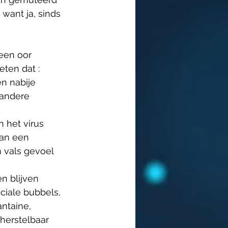
want ja, sinds 
een oor 
ten dat :
n nabije 
 andere 
 het virus 
van een 
vals gevoel 
n blijven 
ciale bubbels, 
ntaine, 
herstelbaar 