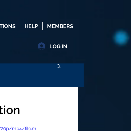
TIONS
HELP
MEMBERS
LOG IN
tion
720p/mp4/file.m