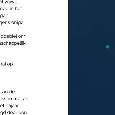
t vrijwel 
mee in het 
gen, 
gens enige 
anddebiel om 
nschappelijk 
ral op 
.
ls in de 
tussen mei en 
et najaar 
lgd door een 