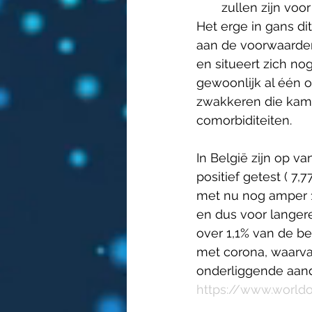
zullen zijn vo
Het erge in gans di
aan de voorwaarden
en situeert zich nog
gewoonlijk al één 
zwakkeren die kam
comorbiditeiten.
In België zijn op v
positief getest ( 7,
met nu nog amper 1.
en dus voor langere
over 1,1% van de be
met corona, waarv
onderliggende aan
https://www.worldo