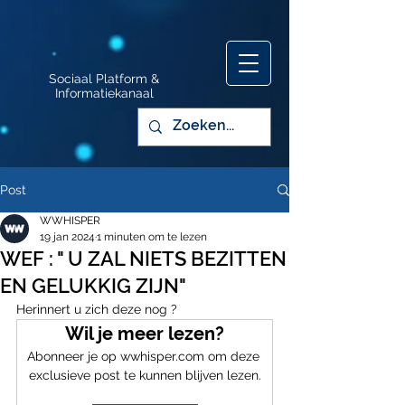
Sociaal Platform &
Informatiekanaal
Post
WWHISPER
19 jan 2024
1 minuten om te lezen
WEF : " U ZAL NIETS BEZITTEN
EN GELUKKIG ZIJN"
Herinnert u zich deze nog ?
Wil je meer lezen?
Abonneer je op wwhisper.com om deze 
exclusieve post te kunnen blijven lezen.