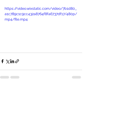
https://video.wixstatic.com/video/7b1d80_
a1c789c1c9cc432a8764f8fa6737df17/480p/
mp4/file.mp4