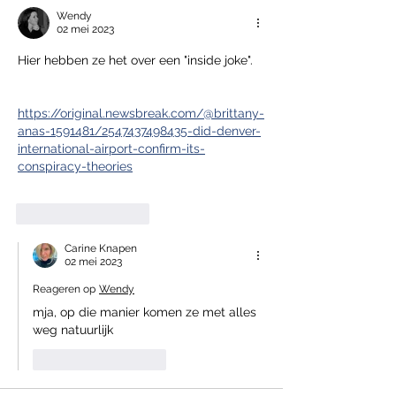
Wendy
02 mei 2023
Hier hebben ze het over een "inside joke". 
https://original.newsbreak.com/@brittany-
anas-1591481/2547437498435-did-denver-
international-airport-confirm-its-
conspiracy-theories
Like
Reageren
Carine Knapen
02 mei 2023
Reageren op
Wendy
mja, op die manier komen ze met alles 
weg natuurlijk
Like
Reageren