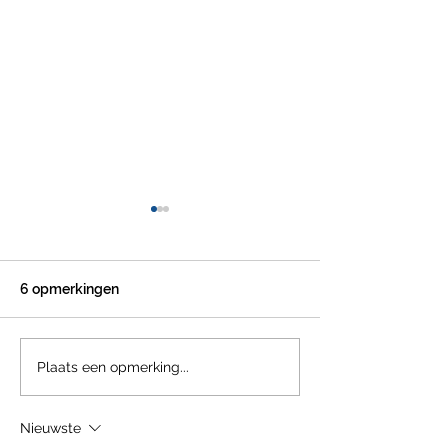
6 opmerkingen
STEVEN VAN GUCHT -
GEDRAGSCOD
Plaats een opmerking...
VACCINATIE VAN
JOURNALISTIE
KINDEREN
Nieuwste