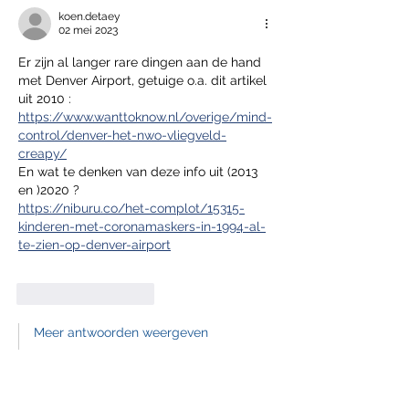
koen.detaey
02 mei 2023
Er zijn al langer rare dingen aan de hand 
met Denver Airport, getuige o.a. dit artikel 
uit 2010 :
https://www.wanttoknow.nl/overige/mind-
control/denver-het-nwo-vliegveld-
creapy/
En wat te denken van deze info uit (2013 
en )2020 ?
https://niburu.co/het-complot/15315-
kinderen-met-coronamaskers-in-1994-al-
te-zien-op-denver-airport
Like
Reageren
Meer antwoorden weergeven
Carine Knapen
02 mei 2023