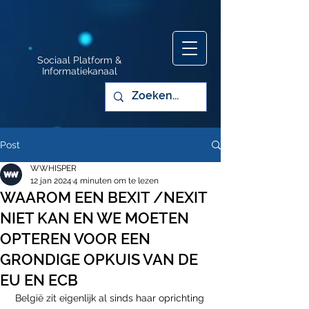
Sociaal Platform &
Informatiekanaal
Post
WWHISPER
12 jan 2024
4 minuten om te lezen
WAAROM EEN BEXIT /NEXIT
NIET KAN EN WE MOETEN
OPTEREN VOOR EEN
GRONDIGE OPKUIS VAN DE
EU EN ECB
 België zit eigenlijk al sinds haar oprichting 