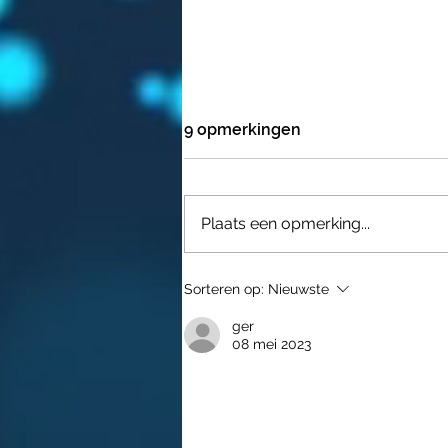
9 opmerkingen
Plaats een opmerking...
FAUCI " DE BESTE
Sorteren op:
Nieuwste
VACCINATIE IS BESMET
GERAKEN "
ger
08 mei 2023