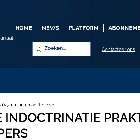
HOME
NEWS
PLATFORM
ABONNEM
kanaal
Contacteer ons
 2023
1 minuten om te lezen
 INDOCTRINATIE PRAK
PERS