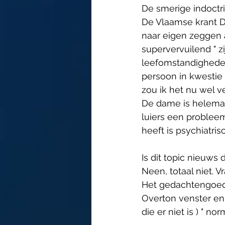
De smerige indoctri
De Vlaamse krant De
naar eigen zeggen 
supervervuilend " z
leefomstandigheden
persoon in kwestie 
zou ik het nu wel v
De dame is helemaa
luiers een probleem
heeft is psychiatris
Is dit topic nieuws 
Neen, totaal niet. 
Het gedachtengoed
Overton venster en 
die er niet is ) " nor