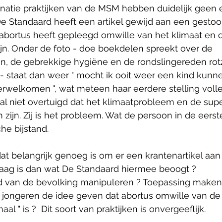
natie praktijken van de MSM hebben duidelijk geen e
 Standaard heeft een artikel gewijd aan een gestoor
abortus heeft gepleegd omwille van het klimaat en om
ijn. Onder de foto - doe boekdelen spreekt over de 
, de gebrekkige hygiëne en de rondslingereden rot
- staat dan weer " mocht ik ooit weer een kind kunne
erwelkomen ", wat meteen haar eerdere stelling volle
l niet overtuigd dat het klimaatprobleem en de sup
 zijn. Zij is het probleem. Wat de persoon in de eerst
che bijstand.
dat belangrijk genoeg is om er een krantenartikel aan 
Vraag is dan wat De Standaard hiermee beoogt ?
 van de bevolking manipuleren ? Toepassing maken 
jongeren de idee geven dat abortus omwille van de kl
maal " is ?  Dit soort van praktijken is onvergeeflijk. 