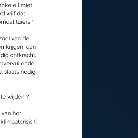
nkele limiet. 
d wijf dat 
dat luiers " 
zooi van de 
n krijgen, dan 
dig ontkracht. 
ervervuilende 
e plaats nodig 
te wijden ? 
van het 
imaatcrisis ( 