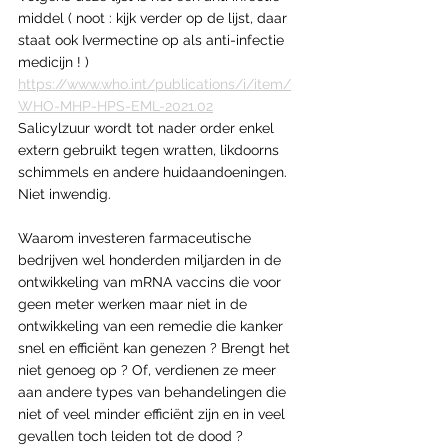
middel ( noot : kijk verder op de lijst, daar 
staat ook Ivermectine op als anti-infectie 
medicijn ! )
https://www.who.int/publications/i/item/
WHO-MHP-HPS-EML-2021.02
Salicylzuur wordt tot nader order enkel 
extern gebruikt tegen wratten, likdoorns 
schimmels en andere huidaandoeningen. 
Niet inwendig.
Waarom investeren farmaceutische 
bedrijven wel honderden miljarden in de 
ontwikkeling van mRNA vaccins die voor 
geen meter werken maar niet in de 
ontwikkeling van een remedie die kanker 
snel en efficiënt kan genezen ? Brengt het 
niet genoeg op ? Of, verdienen ze meer 
aan andere types van behandelingen die 
niet of veel minder efficiënt zijn en in veel 
gevallen toch leiden tot de dood ?