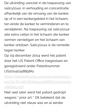
De uitvinding voorziet in de toepassing van 
salicylzuur, in verhouding en concentratie 
afhankelijk van de omvang van de kanker, 
op of in een kankergebied in het lichaam, 
ten einde de kanker te verminderen en te 
verwijderen. Na toepassing zal salicylzuur 
alle extra cellen in het lichaam die kanker 
vormen vernietigen en het lichaam van 
kanker ontdoen. Salicylzuur is de remedie 
tegen kanker. 
Op 09 december 2004 werd het patent 
door het US Patent Office toegestaan en 
geregistreerd onder Patentnummer 
US20040248858A1
https://patentimages.storage.googleapis.c
om/f4/63/d8/8fb6ca10a886f8/US200402
48858A1.pdf
Niet veel later werd het patent gedropt 
wegens " prior art ". Dit betekent dat de 
uitvinding niet nieuw was en al eerder 