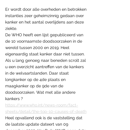
Er wordt door alle overheden en betrokken 
instanties zeer geheimzinnig gedaan over 
kanker en het aantal overlijdens aan deze 
ziekte.
De WHO heeft een lijst gepubliceerd van 
de 10 voornaamste doodsoorzaken in de 
wereld tussen 2000 en 2019. Heel 
eigenaardig staat kanker daar niet tussen.
Als u lang genoeg naar beneden scrolt zal 
u een overzicht aantreffen van de kankers 
in de welvaartslanden. Daar staat 
longkanker op de 4de plaats en 
maagkanker op de 9de van de 
doodsoorzaken. Wat met alle andere 
kankers ?
https://www.who.int/news-room/fact-
sheets/detail/the-top-10-causes-of-death
Heel opvallend ook is de vaststelling dat 
de laatste update dateert van 09 