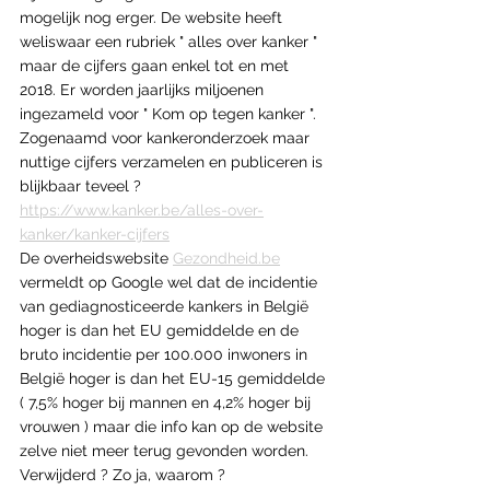
mogelijk nog erger. De website heeft 
weliswaar een rubriek " alles over kanker " 
maar de cijfers gaan enkel tot en met 
2018. Er worden jaarlijks miljoenen 
ingezameld voor " Kom op tegen kanker ". 
Zogenaamd voor kankeronderzoek maar 
nuttige cijfers verzamelen en publiceren is 
blijkbaar teveel ? 
https://www.kanker.be/alles-over-
kanker/kanker-cijfers
De overheidswebsite 
Gezondheid.be
vermeldt op Google wel dat de incidentie 
van gediagnosticeerde kankers in België 
hoger is dan het EU gemiddelde en de 
bruto incidentie per 100.000 inwoners in 
België hoger is dan het EU-15 gemiddelde 
( 7,5% hoger bij mannen en 4,2% hoger bij 
vrouwen ) maar die info kan op de website 
zelve niet meer terug gevonden worden. 
Verwijderd ? Zo ja, waarom ? 