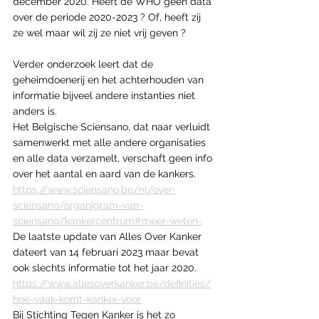
december 2020. Heeft de WHO geen data 
over de periode 2020-2023 ? Of, heeft zij 
ze wel maar wil zij ze niet vrij geven ? 
Verder onderzoek leert dat de 
geheimdoenerij en het achterhouden van 
informatie bijveel andere instanties niet 
anders is.
Het Belgische Sciensano, dat naar verluidt 
samenwerkt met alle andere organisaties 
en alle data verzamelt, verschaft geen info 
over het aantal en aard van de kankers.
https://www.sciensano.be/nl/over-
sciensano/organigram-van-
sciensano/kankercentrum#meer-weten-
De laatste update van Alles Over Kanker 
dateert van 14 februari 2023 maar bevat 
ook slechts informatie tot het jaar 2020.
https://www.allesoverkanker.be/definities/
hoe-vaak-komt-kanker-voor
Bij Stichting Tegen Kanker is het zo 