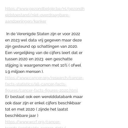
https://www.gezondbelgie.be/nl/gezondh
eidstoestand/niet-overdraagbare-
aandoeningen/kanker
 In de Verenigde Staten zijn er voor 2022 
en 2023 wel data vrij gegeven maar deze 
zijn gesteund op schattingen van 2020. 
Een vergelijking van de cijfers leert dat er 
tussen 2020 en 2023  een geschatte 
stijging is waargenomen met 10% ( ofwel 
1.9 miljoen mensen ).
https://www.cancer.org/research/cancer-
facts-statistics/all-cancer-facts-
figures/cancer-facts-figures-2020.html
Er bestaat ook een werelddatabank maar 
ook daar zijn er enkel cijfers beschikbaar 
tot en met 2020 ( zijnde het laatst 
beschikbare jaar )
https://www.wcrf.org/cancer-