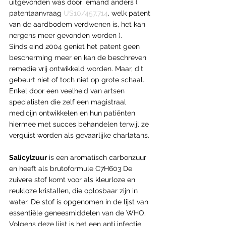
uitgevonden was door iemand anders ( 
patentaanvraag 
US10/457,714
, welk patent 
van de aardbodem verdwenen is, het kan 
nergens meer gevonden worden ).
Sinds eind 2004 geniet het patent geen 
bescherming meer en kan de beschreven 
remedie vrij ontwikkeld worden. Maar, dit 
gebeurt niet of toch niet op grote schaal. 
Enkel door een veelheid van artsen 
specialisten die zelf een magistraal 
medicijn ontwikkelen en hun patiënten 
hiermee met succes behandelen terwijl ze 
verguist worden als gevaarlijke charlatans.
Salicylzuur
 is een aromatisch carbonzuur 
en heeft als brutoformule C7H603 De 
zuivere stof komt voor als kleurloze en 
reukloze kristallen, die oplosbaar zijn in 
water. De stof is opgenomen in de lijst van 
essentiële geneesmiddelen van de WHO. 
Volgens deze lijst is het een anti infectie 