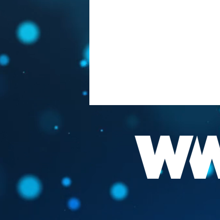
FAUCI " DE BESTE
VACCINATIE IS BESMET
GERAKEN "