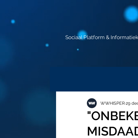
Sociaal Platform & Informatie
WWHISPER
29 de
"ONBEKE
MISDAAD