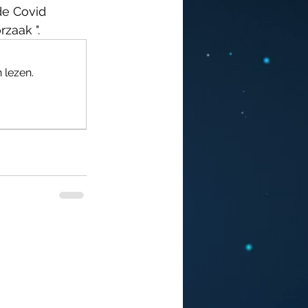
de Covid 
zaak ".
 lezen.