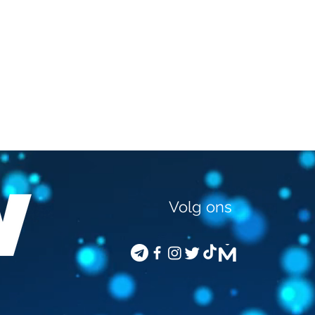
Volg ons
STEVEN VAN GUCHT -
GED
VACCINATIE VAN
JOU
KINDEREN