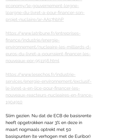
economy/le-gouvernement-lorgne-
lpargne-du-livret-a-pour-financer-son-
projet-nuclaire/ar-AA17hbhP
https://www.latribune.fr/entreprises-
finance/industrie/energie-
environnement/nucleaire-les-milliards-d-
euros-du-livret-a-pourraient-financer-les-
nouveaux-epr-951156.html
https://www.lesechos.fr/industrie-
services/energie-environnement/exclusif-
le-livret-a-en-lice-pour-financer-les-
nouveaux-reacteurs-nucleaires-en-france-
1904910
Slim gezien. Nu dat de ECB de basisrente 
heeft opgetrokken naar 3% en deze in 
maart nogmaals optrekt met 50 
basispunten (te verhogen met de Euribor) 