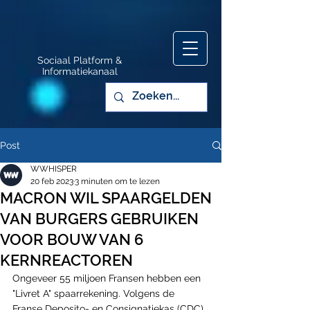
Sociaal Platform &
Informatiekanaal
Post
WWHISPER
20 feb 2023
3 minuten om te lezen
MACRON WIL SPAARGELDEN
VAN BURGERS GEBRUIKEN
VOOR BOUW VAN 6
KERNREACTOREN
Ongeveer 55 miljoen Fransen hebben een 
"Livret A" spaarrekening. Volgens de 
Franse Deposito- en Consignatiekas (CDC) 