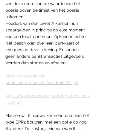
van deze rente kan de waarde van het 
boekje boven de limiet van het boekje 
uitkomen.
Houders van een Livret A kunnen hun 
spaargelden in principe op elke moment 
aan een loket opnemen. Zij kunnen echter 
niet beschikken over een bankkaart of 
cheques op deze rekening. Er kunnen 
geen andere banktransacties uitgevoerd 
worden dan storten en afhalen.
https://www.service-
public.fr/particuliers/vosdroits/F2365
https://www.economie.gouv.fr/particuliers/
livret-a#
Macron wil 6 nieuwe kernreactoren van het 
type EPR2 bouwen, met een optie op nog 
8 andere. De kostprijs hiervan wordt 