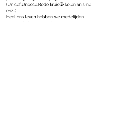
(Unicef,Unesco,Rode kruis🤮 kolonianisme 
enz..)
Heel ons leven hebben we medelijden 
moeten hebben met de arme 
zwartjes,maar eigenlijk behoren de 
grootste rijkdommen tot het Afrikaanse 
continent!
P.S.Ik haat die trut!
Like
Reageren
Volg ons