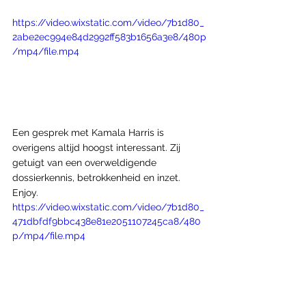
https://video.wixstatic.com/video/7b1d80_
2abe2ec994e84d2992ff583b1656a3e8/480p
/mp4/file.mp4
Een gesprek met Kamala Harris is 
overigens altijd hoogst interessant. Zij 
getuigt van een overweldigende 
dossierkennis, betrokkenheid en inzet.
Enjoy.
https://video.wixstatic.com/video/7b1d80_
471dbfdf9bbc438e81e2051107245ca8/480
p/mp4/file.mp4