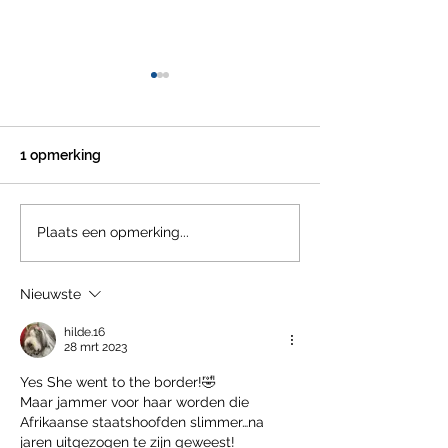
1 opmerking
STEVEN VAN GUCHT -
GEDRAGSCOD
Plaats een opmerking...
VACCINATIE VAN
JOURNALISTIE
KINDEREN
Nieuwste
hilde.16
28 mrt 2023
Yes She went to the border!🤣
Maar jammer voor haar worden die 
Afrikaanse staatshoofden slimmer…na 
jaren uitgezogen te zijn geweest!