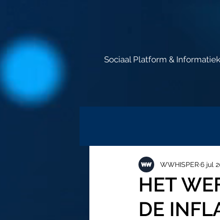
Sociaal Platform & Informatie
WWHISPER
6 jul 
HET WEF
DE INFLA