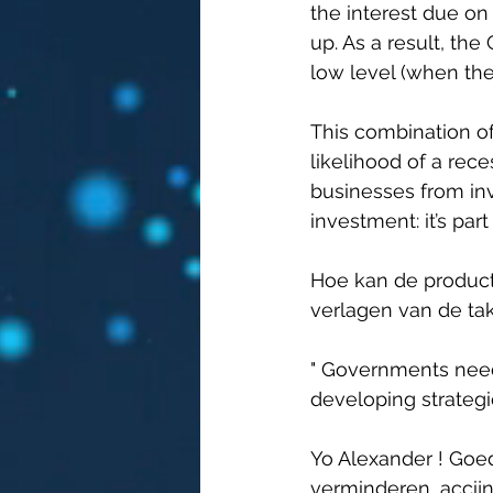
the interest due on
up. As a result, the
low level (when the
This combination of
likelihood of a rece
businesses from inv
investment: it’s par
Hoe kan de product
verlagen van de tak
" Governments need 
developing strategic
Yo Alexander ! Go
verminderen, accijn