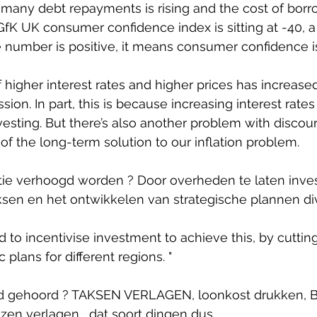
 many debt repayments is rising and the cost of borr
 GfK UK consumer confidence index is sitting at -40, a 
 number is positive, it means consumer confidence is
 higher interest rates and higher prices has increased
ssion. In part, this is because increasing interest rate
esting. But there’s also another problem with discou
t of the long-term solution to our inflation problem.
ie verhoogd worden ? Door overheden te laten inves
sen en het ontwikkelen van strategische plannen div
to incentivise investment to achieve this, by cuttin
 plans for different regions. "
ed gehoord ? TAKSEN VERLAGEN, loonkost drukken, 
zen verlagen... dat soort dingen dus.