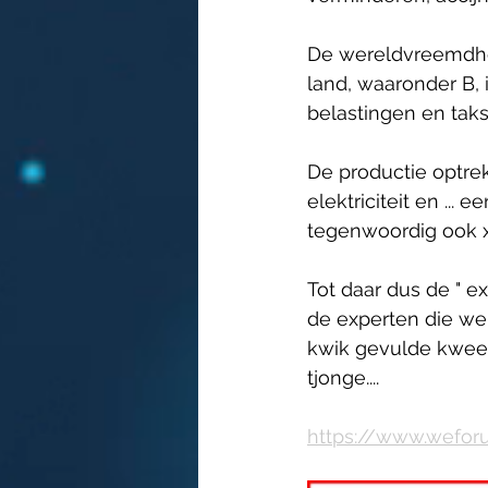
De wereldvreemdhe
land, waaronder B, 
belastingen en taks
De productie optre
elektriciteit en ...
tegenwoordig ook x4 
Tot daar dus de " ex
de experten die we 
kwik gevulde kweekvi
tjonge....
https://www.weforu