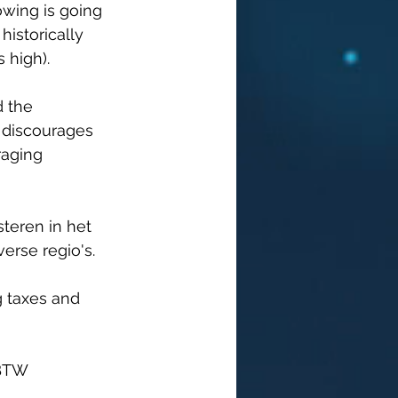
owing is going 
historically 
 high).
 the 
s discourages 
raging 
teren in het 
erse regio's.
g taxes and 
BTW 