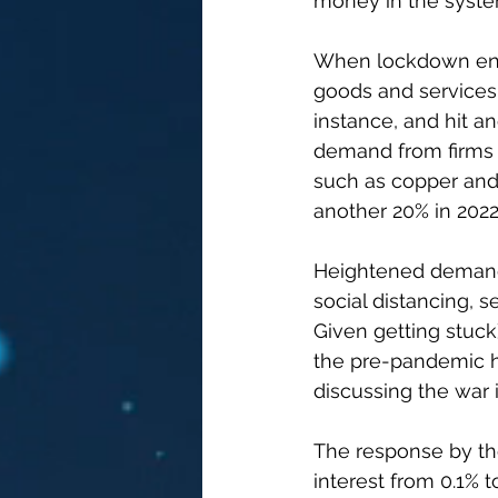
money in the syste
When lockdown ende
goods and services: 
instance, and hit a
demand from firms h
such as copper and 
another 20% in 2022
Heightened demand 
social distancing, 
Given getting stuck)
the pre-pandemic hig
discussing the war 
The response by the
interest from 0.1% 