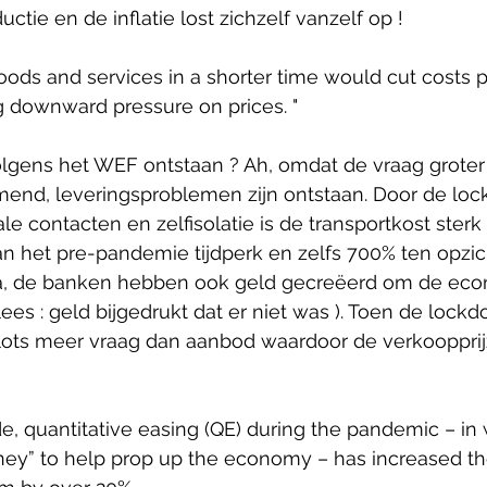
ctie en de inflatie lost zichzelf vanzelf op !
ods and services in a shorter time would cut costs p
ng downward pressure on prices. "
volgens het WEF ontstaan ? Ah, omdat de vraag groter 
mend, leveringsproblemen zijn ontstaan. Door de loc
le contacten en zelfisolatie is de transportkost sterk
an het pre-pandemie tijdperk en zelfs 700% ten opzic
ja, de banken hebben ook geld gecreëerd om de eco
ees : geld bijgedrukt dat er niet was ). Toen de lock
lots meer vraag dan aanbod waardoor de verkooppri
, quantitative easing (QE) during the pandemic – in 
ey” to help prop up the economy – has increased th