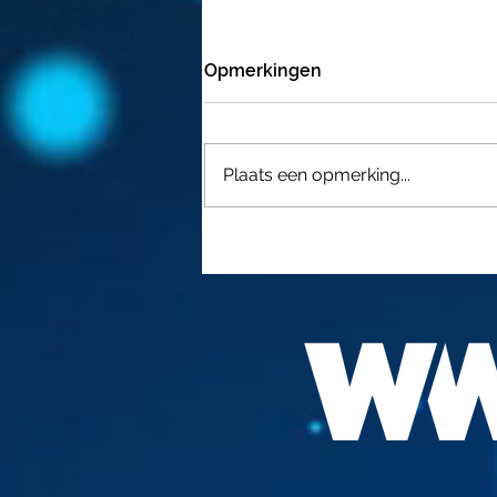
Opmerkingen
Plaats een opmerking...
FAUCI " DE BESTE
VACCINATIE IS BESMET
GERAKEN "