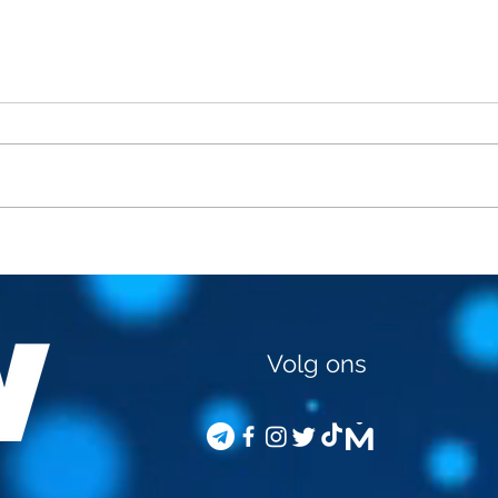
STEVEN VAN GUCHT -
GED
VACCINATIE VAN
JOU
KINDEREN
Volg ons