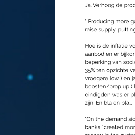
Ja. Verhoog de produ
" Producing more go
raise supply, putti
Hoe is de inflatie 
aanbod en er bijko
beperking van socia
35% ten opzichte v
vroegere low ) en 
boosten/prop up ( l
eindigden was er p
zijn. En bla en bla...
"On the demand side
banks “created mon