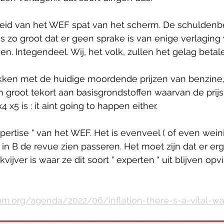
id van het WEF spat van het scherm. De schuldenbe
is zo groot dat er geen sprake is van enige verlaging
en. Integendeel. Wij, het volk, zullen het gelag betal
kken met de huidige moordende prijzen van benzine, d
 een groot tekort aan basisgrondstoffen waarvan de prijs
x5 is : it aint going to happen either.
pertise " van het WEF. Het is evenveel ( of even weini
in B de revue zien passeren. Het moet zijn dat er e
jver is waar ze dit soort " experten " uit blijven opvi
m.org/agenda/2022/06/inflation-there-s-a-vital-w