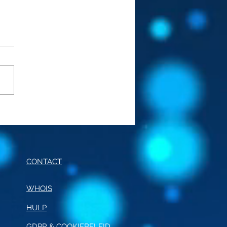
RAGSCODE
RNALISTIEK
CONTACT
WHOIS
HULP
GDPR & COOKIEBELEID