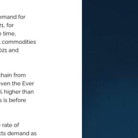
emand for 
, for 
 time, 
al commodities 
021 and 
chain from 
even the Ever 
% higher than 
 is before 
rate of 
ects demand as 