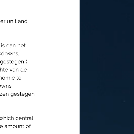
er unit and 
is dan het 
kdowns, 
 gestegen ( 
hte van de 
nomie te 
downs 
jzen gestegen 
which central 
e amount of 