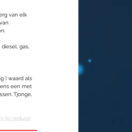
rg van elk 
 van 
en.
iesel, gas, 
 
g ) waard als 
rgens een met 
ssen. Tjonge, 
ay-to-reduce