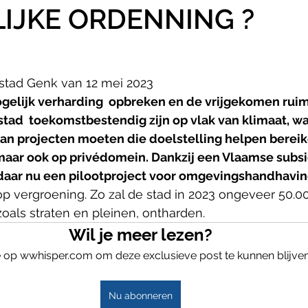
IJKE ORDENNING ?
 stad Genk van 12 mei 2023
gelijk verharding  opbreken en de vrijgekomen ruim
 stad  toekomstbestendig zijn op vlak van klimaat, wa
  van projecten moeten die doelstelling helpen bereik
maar ook op privédomein. Dankzij een Vlaamse subsi
daar nu een pilootproject voor omgevingshandhaving
op vergroening. Zo zal de stad in 2023 ongeveer 50.0
als straten en pleinen, ontharden. 
Wil je meer lezen?
 op wwhisper.com om deze exclusieve post te kunnen blijven
Nu abonneren