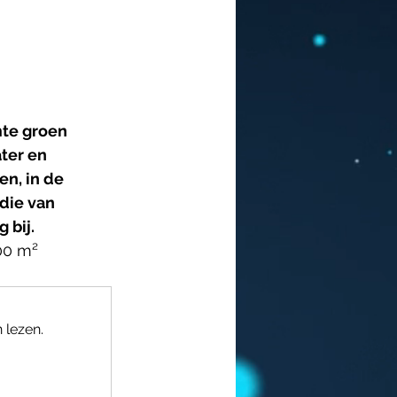
te groen 
ter en 
en, in de 
die van 
 bij.
00 m²  
 lezen.