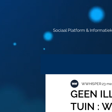
Sociaal Platform & Informatie
WWHISPER
23 me
GEEN IL
TUIN : 