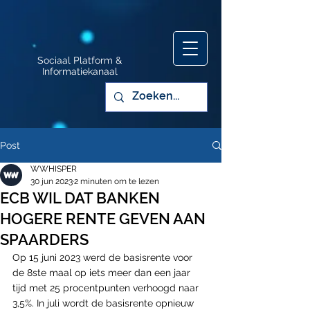
Sociaal Platform &
Informatiekanaal
Post
WWHISPER
30 jun 2023
2 minuten om te lezen
ECB WIL DAT BANKEN
HOGERE RENTE GEVEN AAN
SPAARDERS
Op 15 juni 2023 werd de basisrente voor 
de 8ste maal op iets meer dan een jaar 
tijd met 25 procentpunten verhoogd naar 
3,5%. In juli wordt de basisrente opnieuw 