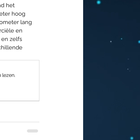
d het 
eter hoog 
lometer lang 
ciële en 
en zelfs 
hillende 
 lezen.