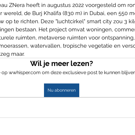
eau ZNera heeft in augustus 2022 voorgesteld om ron
 wereld, de Burj Khalifa (830 m) in Dubai, een 550 m
 op te richten. Deze "luchtcirkel" smart city zou 3 ki
iepingen bestaan. Het project omvat woningen, commer
lturele ruimten, metaverse ruimten voor ontspanning, 
moerassen, watervallen, tropische vegetatie en versc
, zeg maar.
Wil je meer lezen?
 op wwhisper.com om deze exclusieve post te kunnen blijven
Nu abonneren