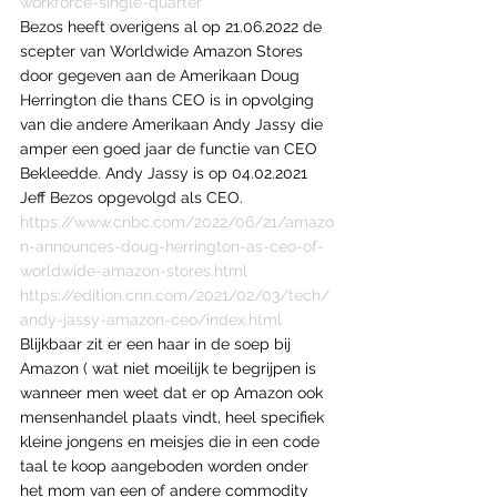
workforce-single-quarter
Bezos heeft overigens al op 21.06.2022 de 
scepter van Worldwide Amazon Stores 
door gegeven aan de Amerikaan Doug 
Herrington die thans CEO is in opvolging 
van die andere Amerikaan Andy Jassy die 
amper een goed jaar de functie van CEO 
Bekleedde. Andy Jassy is op 04.02.2021 
Jeff Bezos opgevolgd als CEO.
https://www.cnbc.com/2022/06/21/amazo
n-announces-doug-herrington-as-ceo-of-
worldwide-amazon-stores.html
https://edition.cnn.com/2021/02/03/tech/
andy-jassy-amazon-ceo/index.html
Blijkbaar zit er een haar in de soep bij 
Amazon ( wat niet moeilijk te begrijpen is 
wanneer men weet dat er op Amazon ook 
mensenhandel plaats vindt, heel specifiek 
kleine jongens en meisjes die in een code 
taal te koop aangeboden worden onder 
het mom van een of andere commodity 