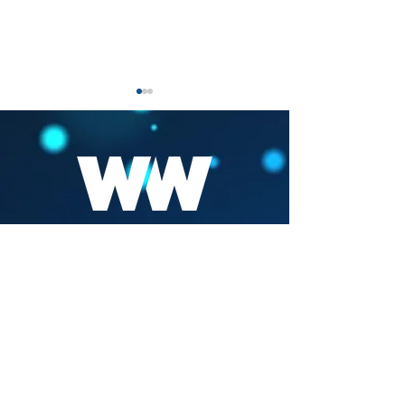
STEVEN VAN GUCHT -
GEDRAGSCOD
VACCINATIE VAN
JOURNALISTIE
Volg ons
KINDEREN
CONTACT