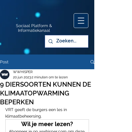
Sociaal Platform &
Informatiekanaal
Post
WWHISPER
20 jun 2023
2 minuten om te lezen
9 DIERSOORTEN KUNNEN DE
KLIMAATOPWARMING
BEPERKEN
VRT geeft de burgers een les in 
klimaatbeheersing.
Wil je meer lezen?
Abonneer je op wwhisper.com om deze 