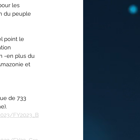
our les 
on du peuple 
 point le 
tion 
m -en plus du 
'Amazonie et 
ue de 733 
e).
Y2023/FY2023_B