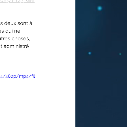
2023/FY23_Gre
s deux sont à 
es qui ne 
tres choses, 
nt administré 
b4/480p/mp4/fil