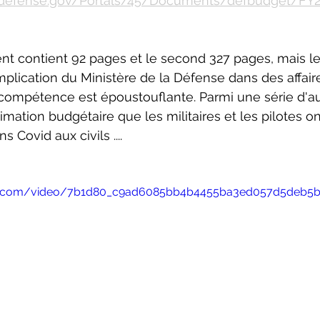
er.defense.gov/Portals/45/Documents/defbudget/FY
t contient 92 pages et le second 327 pages, mais le
implication du Ministère de la Défense dans des affair
compétence est époustouflante. Parmi une série d'au
timation budgétaire que les militaires et les pilotes o
s Covid aux civils .... 
atic.com/video/7b1d80_c9ad6085bb4b4455ba3ed057d5deb5