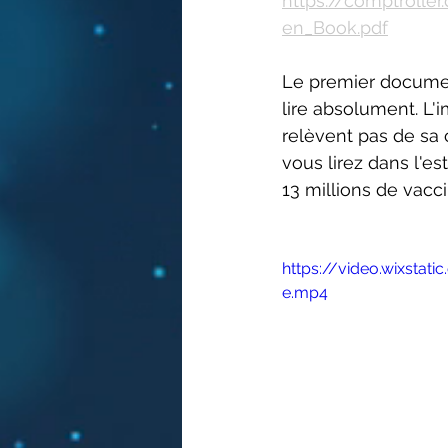
https://comptroll
en_Book.pdf
Le premier documen
lire absolument. L'
relèvent pas de sa 
vous lirez dans l'es
13 millions de vaccin
https://video.wixst
e.mp4