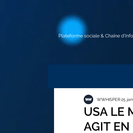
Plateforme sociale & Chaîne d'Inf
WWHISPER
25 jan
USA LE 
AGIT EN