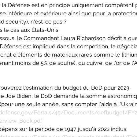
la Défense est en principe uniquement compétent p
e intérieure et extérieure ainsi que pour la protecti
 security), n'est-ce pas ? 
s le cas aux États-Unis.
ssous, le Commandant Laura Richardson décrit à quel
éfense est impliqué dans la compétition, la négocia
'achat d'éléments de matériaux rares comme le lithiu
enant moins de 5% de soufre), du cuivre, de l'or, de l
rouverez l'estimation du budget du DoD pour 2023. 
 de Joe Biden, le DoD demande la somme astronomiq
 (pour une seule année, sans compter l'aide à l'Ukrain
er.defense.gov/Portals/45/Documents/defbudget/F
erview_Book.pdf
dépens sur la période de 1947 jusqu'à 2022 inclus. 