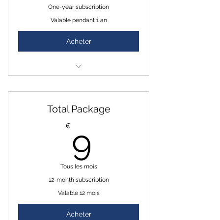
One-year subscription
Valable pendant 1 an
Acheter
Access to Information Channel
Access to Social Platform
Total Package
Betaalprobleem? Stuur een e-
9€
€
9
mail naar contact@wwhisper.com
Tous les mois
12-month subscription
Valable 12 mois
Acheter