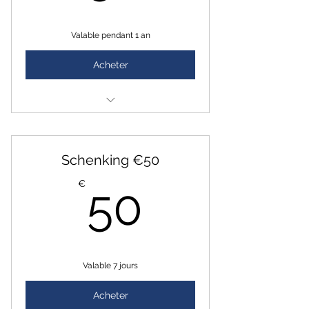
Valable pendant 1 an
Acheter
Access to Social Platform
Betaalprobleem? Stuur een e-
Schenking €50
mail naar contact@wwhisper.com
50€
€
50
Valable 7 jours
Acheter