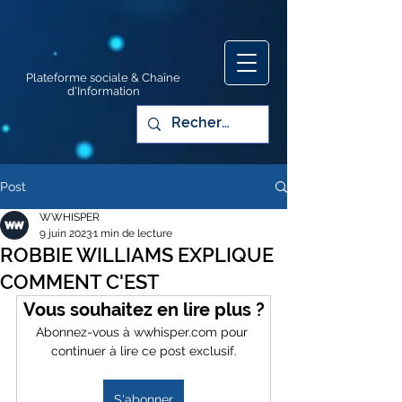
Plateforme sociale & Chaîne
d'Information
Post
WWHISPER
9 juin 2023
1 min de lecture
ROBBIE WILLIAMS EXPLIQUE
COMMENT C'EST
Vous souhaitez en lire plus ?
Abonnez-vous à wwhisper.com pour 
continuer à lire ce post exclusif.
S'abonner