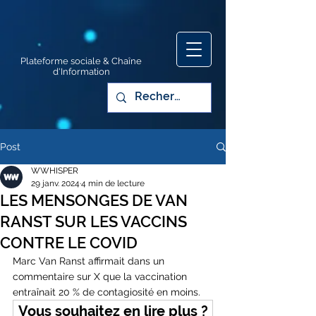
Plateforme sociale & Chaîne
d'Information
Post
WWHISPER
29 janv. 2024
4 min de lecture
LES MENSONGES DE VAN
RANST SUR LES VACCINS
CONTRE LE COVID
Marc Van Ranst affirmait dans un 
commentaire sur X que la vaccination 
entraînait 20 % de contagiosité en moins. 
Vous souhaitez en lire plus ?