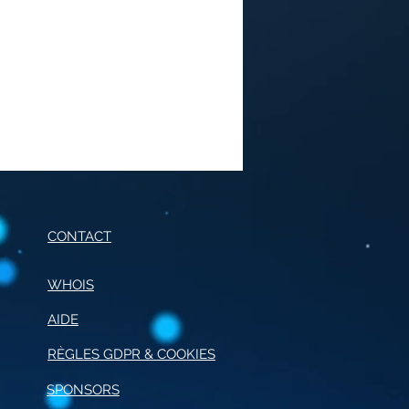
CONTACT
WHOIS
AIDE
E DE CONDUITE POUR
JOURNALISME
R
È
GLES GDPR & COOKIES
SPONSORS