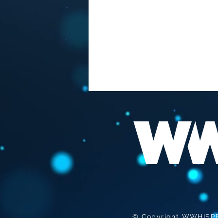
FAUCI "LA MEILLEURE
VACCINATION EST DE SE
FAIRE INFECTER "
© Copyright WWHISPER