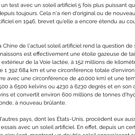
un test avec un soleil artificiel 5 fois plus puissant q
puis toujours. Cela n'a rien d'original ou de nouvea
tificiel en 1946, brevet qu'elle a encore étendu au co
Chine de l'actuel soleil artificiel rend la question de s
nnaissons est effectivement une étoile gazeuse de ta
extérieur de la Voie lactée, à 152 millions de kilomètr
 1 392 684 km et une circonférence totale d'environ
Terre avec une circonférence de 40.000 km) et une tem
500 à 6500 kelvins ou 4230 à 6230 degrés et en son 
lvins et convertit environ 600 millions de tonnes d'h
nde, à nouveau brûlante.
d'autres pays, dont les États-Unis, procèdent eux auss
ssais avec un soleil artificiel. En effet, depuis un ce