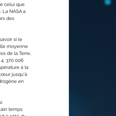
ue celui que 
u. La NASA a 
urs des 
avoir si le 
ille moyenne 
es de la Terre, 
 4. 370 006 
pérature à la 
cœur jusqu'à 
ydrogène en 
i 
rtain temps 