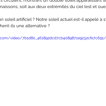
 circulent, montrant un double soleil apparaissant so
aissons, soit aux deux extrémités du ciel (est et oues
un soleil artificiel ? Notre soleil actuel est-il appelé à s
hent-ils une alternative ?
tic.com/video/7b1d80_461892dcd7cb4089871e9232cfe7c691/