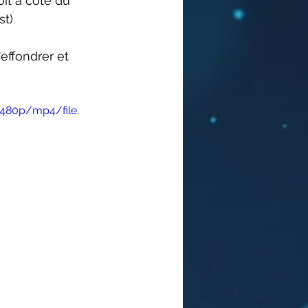
it à côté du 
t) 
'effondrer et 
480p/mp4/file.