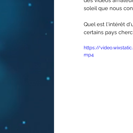
des vidéos amateurs
soleil que nous conn
Quel est l'intérêt d'
certains pays cherc
https://video.wixsta
mp4