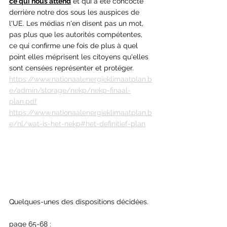
ce qui nous attend
 et qui a été concocté 
derrière notre dos sous les auspices de 
l'UE. Les médias n'en disent pas un mot, 
pas plus que les autorités compétentes, 
ce qui confirme une fois de plus à quel 
point elles méprisent les citoyens qu'elles 
sont censées représenter et protéger.
https://www.nationaalenergieklimaatplan.b
e/admin/storage/nekp/nekp-finaal-
plan.pdf
https://www.nationaalenergieklimaatplan.b
e/nl/wat-is-het-nekp#het-definitief-plan
Quelques-unes des dispositions décidées.
page 65-68 : 