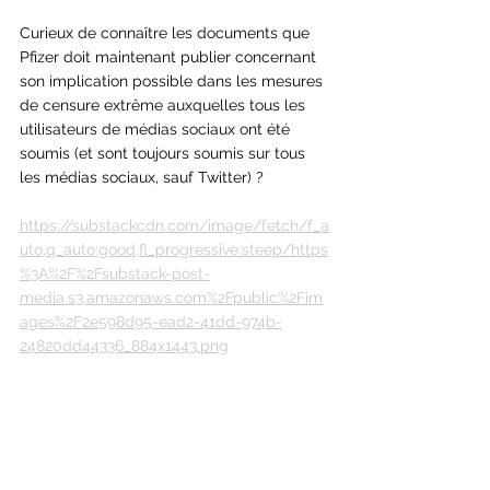
Curieux de connaître les documents que 
Pfizer doit maintenant publier concernant 
son implication possible dans les mesures 
de censure extrême auxquelles tous les 
utilisateurs de médias sociaux ont été 
soumis (et sont toujours soumis sur tous 
les médias sociaux, sauf Twitter) ?
https://substackcdn.com/image/fetch/f_a
uto,q_auto:good,fl_progressive:steep/https
%3A%2F%2Fsubstack-post-
media.s3.amazonaws.com%2Fpublic%2Fim
ages%2F2e598d95-ead2-41dd-974b-
24820dd44336_884x1443.png