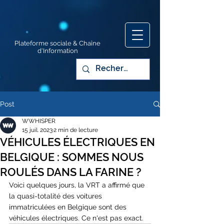
Plateforme sociale & Chaîne
d'Information
Post
WWHISPER
15 juil. 2023
2 min de lecture
VÉHICULES ÉLECTRIQUES EN
BELGIQUE : SOMMES NOUS
ROULÉS DANS LA FARINE ?
Voici quelques jours, la VRT a affirmé que 
la quasi-totalité des voitures 
immatriculées en Belgique sont des 
véhicules électriques. Ce n'est pas exact. 