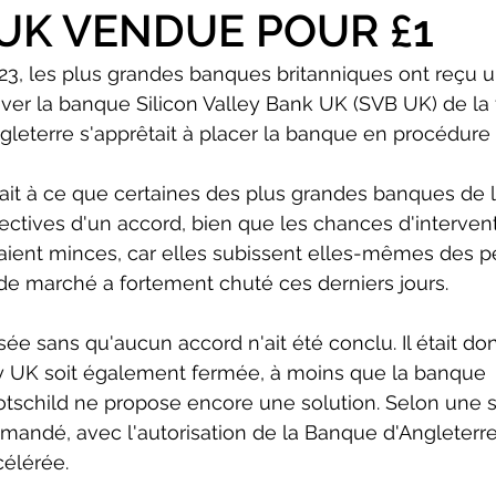
UK VENDUE POUR £1
23, les plus grandes banques britanniques ont reçu u
er la banque Silicon Valley Bank UK (SVB UK) de la fai
leterre s'apprêtait à placer la banque en procédure d
it à ce que certaines des plus grandes banques de l
ectives d'un accord, bien que les chances d'intervent
aient minces, car elles subissent elles-mêmes des p
 de marché a fortement chuté ces derniers jours. 
ée sans qu'aucun accord n'ait été conclu. Il était do
ey UK soit également fermée, à moins que la banque 
otschild ne propose encore une solution. Selon une 
demandé, avec l'autorisation de la Banque d'Angleterre
célérée.