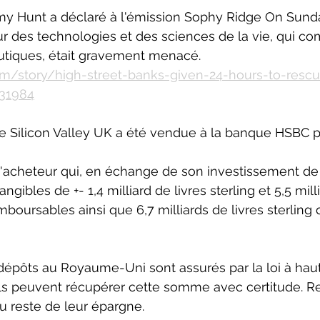
my Hunt a déclaré à l'émission Sophy Ridge On Sund
 des technologies et des sciences de la vie, qui co
tiques, était gravement menacé.
om/story/high-street-banks-given-24-hours-to-rescu
831984
ue Silicon Valley UK a été vendue à la banque HSBC po
l'acheteur qui, en échange de son investissement de 
gibles de +- 1,4 milliard de livres sterling et 5,5 milli
mboursables ainsi que 6,7 milliards de livres sterling
dépôts au Royaume-Uni sont assurés par la loi à hau
. Ils peuvent récupérer cette somme avec certitude. Re
u reste de leur épargne. 