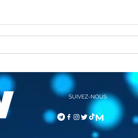
STEVEN VAN GUCHT -
COD
VACCINATION DES
LE 
ENFANTS
SUIVEZ-NOUS