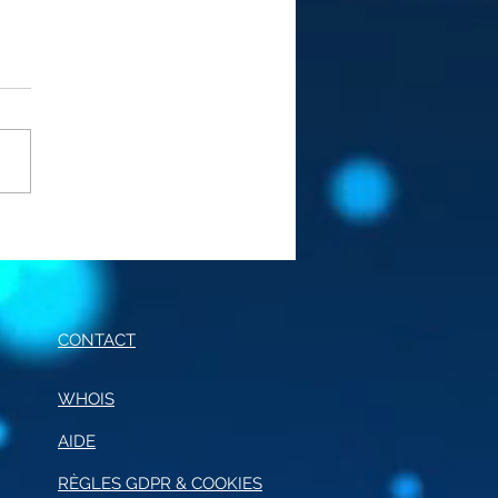
E DE CONDUITE POUR
JOURNALISME
CONTACT
WHOIS
AIDE
R
È
GLES GDPR & COOKIES