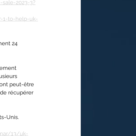
-sale-2023-3?
r-1-to-help-uk-
ent 24 
gement 
usieurs 
 ont peut-être 
 de récupérer 
s-Unis. 
mar/13/uk-