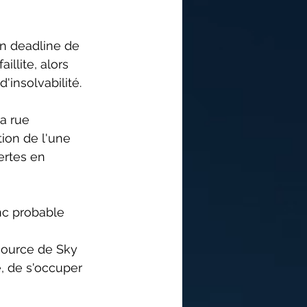
n deadline de 
llite, alors 
'insolvabilité.
a rue 
ion de l'une 
ertes en 
nc probable 
source de Sky 
, de s'occuper 