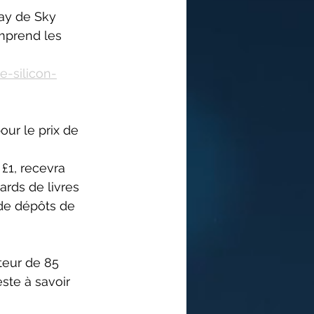
ay de Sky 
mprend les 
e-silicon-
ur le prix de 
£1, recevra 
ards de livres 
 de dépôts de 
teur de 85 
ste à savoir 