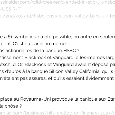
essinsider.com/wild-weekend-ended-in-svb-uk-hsbc
&r=US&IR=T
obal/2023/03/13/hsbc-buys-silicon-valley-bank-uk-fo
à £1 symbolique a été possible, en outre en seulem
rgent. C'est du pareil au même. 
ros actionnaires de la banque HSBC ? 
estissement Blackrock et Vanguard, elles-mêmes lar
tschild. Or, Blackrock et Vanguard avaient déposé pl
s d'euros à la banque Silicon Valley California, qu'ils
 n'étaient pas assurés, et qu'ils essaient évidemment
place au Royaume-Uni provoque la panique aux Etat
la chôse ?
ardian.com/business/nils-pratley-on-finance/2023/