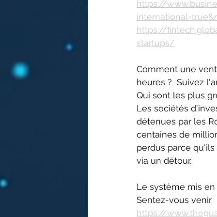
https://www.busin
international=true
https://fintech.gl
startups/
Comment une vente 
heures ?  Suivez l'a
Qui sont les plus g
Les sociétés d'inv
détenues par les Ro
centaines de million
perdus parce qu'ils
via un détour. 
Le système mis en 
Sentez-vous venir  
https://www.thegu