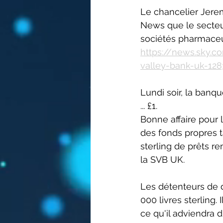
Le chancelier Jere
News que le secteur
sociétés pharmaceu
https://news.sky.c
valley-bank-uk-12
Lundi soir, la banq
... £1.
Bonne affaire pour 
des fonds propres tan
sterling de prêts re
la SVB UK. 
Les détenteurs de 
000 livres sterling
ce qu'il adviendra d