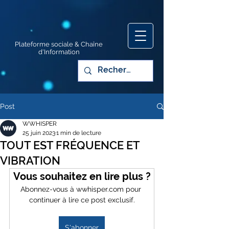
Plateforme sociale & Chaîne
d'Information
Post
WWHISPER
25 juin 2023
1 min de lecture
TOUT EST FRÉQUENCE ET
VIBRATION
Vous souhaitez en lire plus ?
Abonnez-vous à wwhisper.com pour 
continuer à lire ce post exclusif.
S'abonner