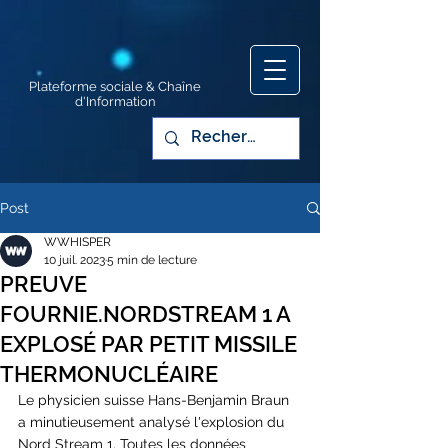
Plateforme sociale & Chaîne
d'Information
Post
WWHISPER
10 juil. 2023
5 min de lecture
PREUVE
FOURNIE.NORDSTREAM 1 A
EXPLOSÉ PAR PETIT MISSILE
THERMONUCLÉAIRE
Le physicien suisse Hans-Benjamin Braun 
a minutieusement analysé l'explosion du 
Nord Stream 1. Toutes les données 