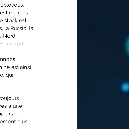
déployées, 
estimations 
Ce stock est 
 la Russie, la 
u Nord. 
Forces.pdf
années, 
ine est ainsi 
e, qui 
toujours 
rés à une 
jours de 
vement plus 