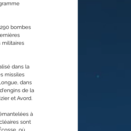
rogramme 
t 290 bombes 
dernières 
militaires 
lisé dans la 
s missiles 
 Longue, dans 
d'engins de la 
zier et Avord.
démantelées à 
léaires sont 
Écosse, où 