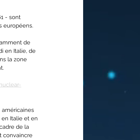
1 - sont 
s européens. 
notamment de 
en Italie, de 
ans la zone 
. 
nuclear-
 américaines 
n Italie et en 
cadre de la 
t convaincre 