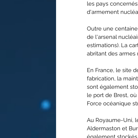
les pays concernés 
d'armement nucléai
Outre une centaine
de l'arsenal nucléai
estimations). La ca
abritant des armes
En France, le site d
fabrication, la mai
sont également stoc
le port de Brest, o
Force océanique stra
Au Royaume-Uni, le
Aldermaston et Burg
également stockés 