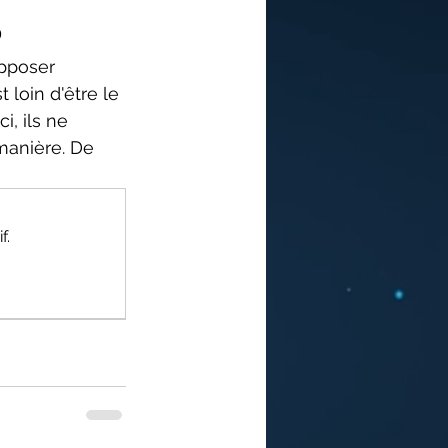
S
pposer 
loin d'être le 
i, ils ne 
manière. De 
f.