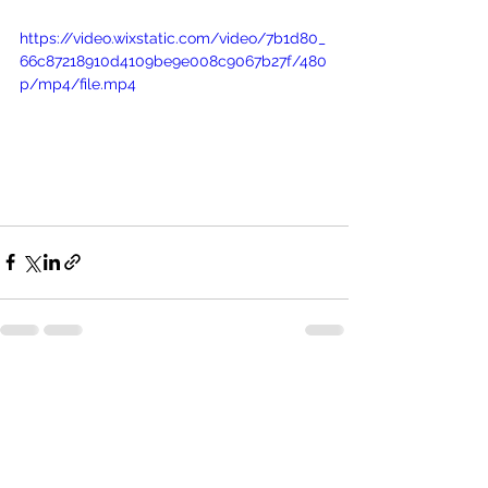
https://video.wixstatic.com/video/7b1d80_
66c87218910d4109be9e008c9067b27f/480
p/mp4/file.mp4