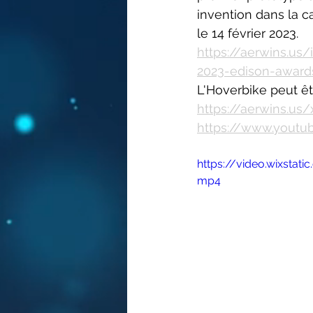
invention dans la c
le 14 février 2023.
https://aerwins.us
2023-edison-awards
L'Hoverbike peut ê
https://aerwins.us
https://www.yout
https://video.wixst
mp4