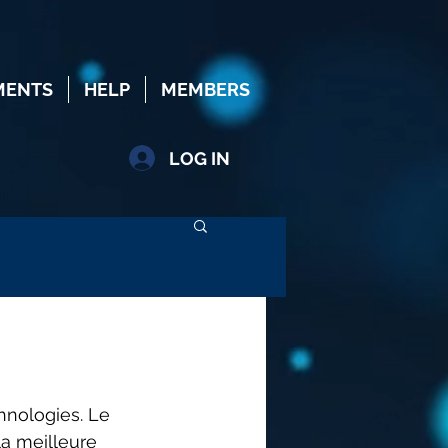
MENTS
HELP
MEMBERS
LOG IN
hnologies. Le 
a meilleure 