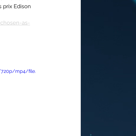
 prix Edison 
e-chosen-as-
/720p/mp4/file.