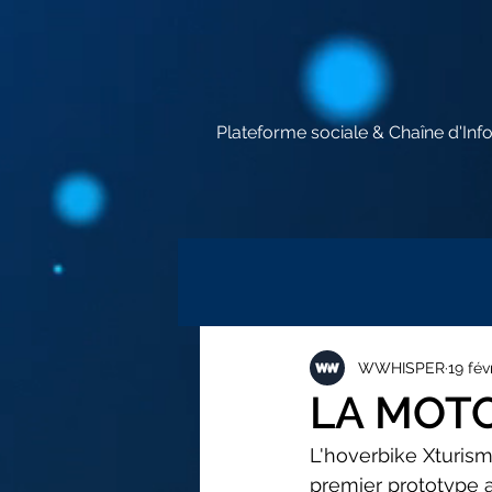
Plateforme sociale & Chaîne d'Inf
WWHISPER
19 fév
LA MOT
L'hoverbike Xturis
premier prototype a