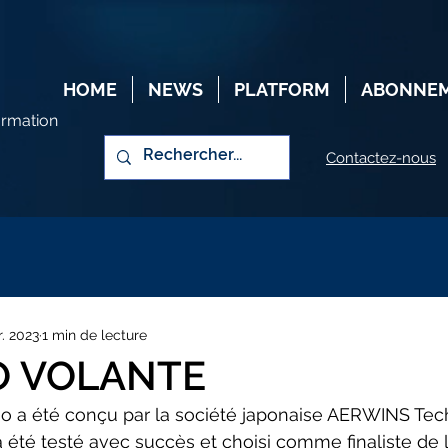
HOME
NEWS
PLATFORM
ABONNE
ormation
Contactez-nous
r. 2023
1 min de lecture
O VOLANTE
mo a été conçu par la société japonaise AERWINS Tec
 été testé avec succès et choisi comme finaliste de l