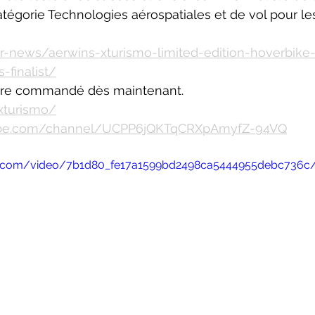
atégorie Technologies aérospatiales et de vol pour les
/ir-news/aerwins-xturismo-limited-edition-hoverbik
-finalist/
tre commandé dès maintenant. 
/xturismo/
ube.com/channel/UCPP6jQKTqCRXpAmyfZ-94VQ
atic.com/video/7b1d80_fe17a1599bd2498ca5444955debc736c