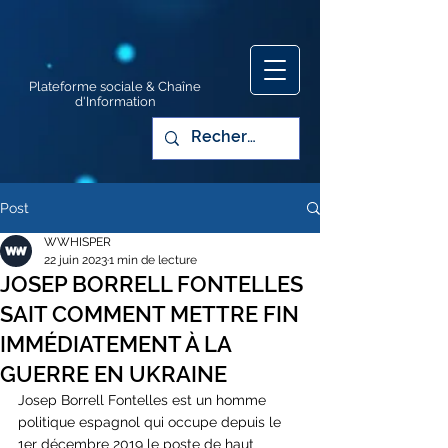
Plateforme sociale & Chaîne
d'Information
Post
WWHISPER
22 juin 2023
1 min de lecture
JOSEP BORRELL FONTELLES
SAIT COMMENT METTRE FIN
IMMÉDIATEMENT À LA
GUERRE EN UKRAINE
Josep Borrell Fontelles est un homme 
politique espagnol qui occupe depuis le 
1er décembre 2019 le poste de haut 