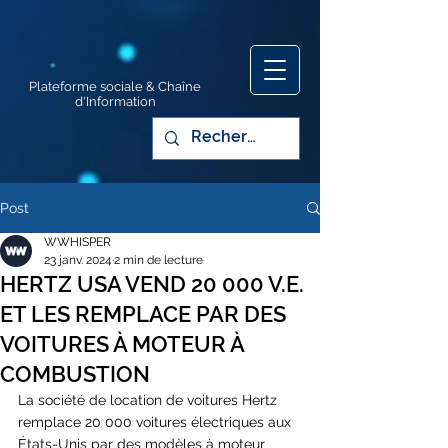
Plateforme sociale & Chaîne
d'Information
Post
WWHISPER
23 janv. 2024
2 min de lecture
HERTZ USA VEND 20 000 V.E.
ET LES REMPLACE PAR DES
VOITURES À MOTEUR À
COMBUSTION
La société de location de voitures Hertz 
remplace 20 000 voitures électriques aux 
États-Unis par des modèles à moteur 