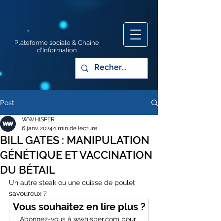
Plateforme sociale & Chaîne
d'Information
Post
WWHISPER
6 janv. 2024
1 min de lecture
BILL GATES : MANIPULATION
GÉNÉTIQUE ET VACCINATION
DU BÉTAIL
Un autre steak ou une cuisse de poulet 
savoureux ?
Vous souhaitez en lire plus ?
Abonnez-vous à wwhisper.com pour 